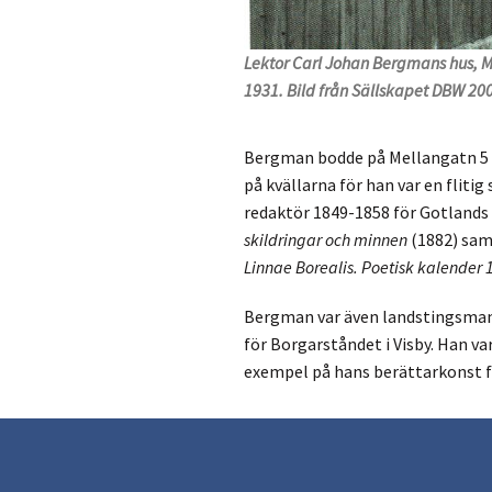
Lektor Carl Johan Bergmans hus, M
1931. Bild från Sällskapet DBW 200
Bergman bodde på Mellangatn 5 i 
på kvällarna för han var en fliti
redaktör 1849-1858 för Gotlands
skildringar och minnen
(1882) sa
Linnae
Borealis. Poetisk kalender
Bergman var även landstingsman 
för Borgarståndet i Visby. Han va
exempel på hans berättarkonst fi