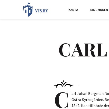
KARTA
RINGMUREN
CARL
C
arl Johan Bergman födde
Östra Kyrkogården. Ber
1842. Han tillhörde den