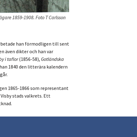
ägare 1859-1908. Foto T Carlsson
rbetade han förmodligen till sent
ten även dikter och han var
y i taflor
(1856-58),
Gotländska
an 1840 den litterära kalendern
går.
agen 1865-1866 som representant
Visby stads valkrets. Ett
cknad.