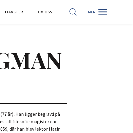
SÖK
HISTORISKA KARTOR
TJÄNSTER
OM OSS
MER
RGMAN
(77 år)
.
Han ligger begravd på
 till filosofie magister där
859, där han blev lektor i latin