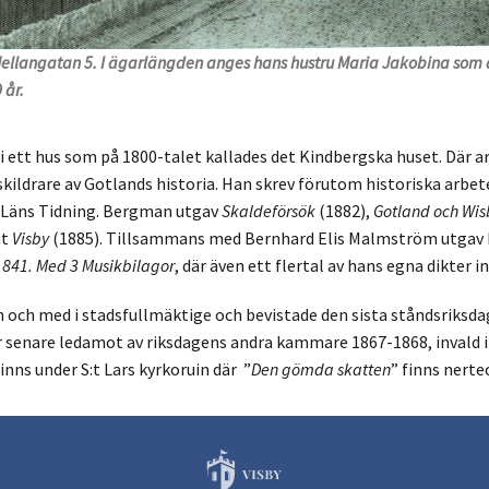
ellangatan 5. I ägarlängden anges hans hustru Maria Jakobina som 
 år.
ett hus som på 1800-talet kallades det Kindbergska huset. Där a
g skildrare av Gotlands historia. Han skrev förutom historiska arbe
 Läns Tidning. Bergman utgav
Skaldeförsök
(1882),
Gotland och Wisb
mt
Visby
(1885). Tillsammans med Bernhard Elis Malmström utgav h
 1841. Med 3 Musikbilagor
, där även ett flertal av hans egna dikter in
och med i stadsfullmäktige och bevistade den sista ståndsriksd
r senare ledamot av riksdagens andra kammare 1867-1868, invald i 
nns under S:t Lars kyrkoruin där ”
Den gömda skatten
” finns nerte