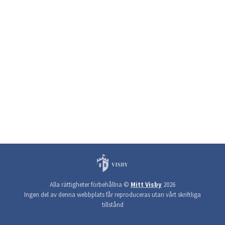
Alla rättigheter förbehållna ©
Mitt Visby
2026
Ingen del av denna webbplats får reproduceras utan vårt skriftliga
tillstånd