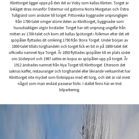
Klinttorget ligger uppe på den del av Visby som kallas Klinten. Torget är
beläget strax innanför Östermur vid gatorna Norra Murgatan och Östra
Tullgränd som ansluter till torget. Pittoreska byggnader ursprungligen
från 1780-talet omger större delen av Klinttorget, byggnader som
huvudsakligen utgör bostäder. Torget har sitt ursprung ungefär från
mitten av 1700-talet och kom att kallas Spötorget i folkmun efter det att
spöpålen flyttades dit omkring 1790 från Stora Torget. Under början av
1800-talet tilläts torghandeln och torget fick en bit in på 1800-talet det
officiella namnet Nya Torget. År 1850 flyttades spöpålen till en plats söder
om Söderport och 1987 sattes en kopia av spöpålen upp på torget. År
1912 ändrades namnet från Nya Torget till Klinttorget. Eftersom det
saknas kaffer, restauranger och torghandel eller liknande verksamhet har
Klinttorget inte mycket som förknippas med ett torg, och det är väl mest
något som man endast passerar förbi. I stället finns här en trist
bilparkering.