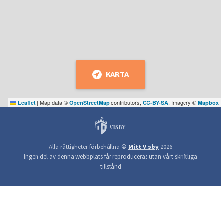
KARTA
|
Map data ©
contributors,
, Imagery ©
Leaflet
OpenStreetMap
CC-BY-SA
Mapbox
Alla rättigheter förbehållna ©
Mitt Visby
2026
Ingen del av denna webbplats får reproduceras utan vårt skriftliga
tillstånd