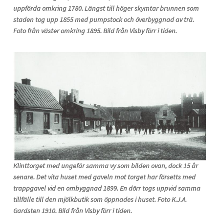
uppförda omkring 1780. Längst till höger skymtar brunnen som
staden tog upp 1855 med pumpstock och överbyggnad av trä.
Foto från väster omkring 1895. Bild från Visby förr i tiden.
Klinttorget med ungefär samma vy som bilden ovan, dock 15 år
senare. Det vita huset med gaveln mot torget har försetts med
trappgavel vid en ombyggnad 1899. En dörr togs uppvid samma
tillfälle till den mjölkbutik som öppnades i huset. Foto K.J.A.
Gardsten 1910. Bild från Visby förr i tiden.