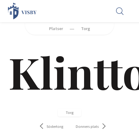
Platser
Torg
Klintt
Torg
Södertorg
Donners plats