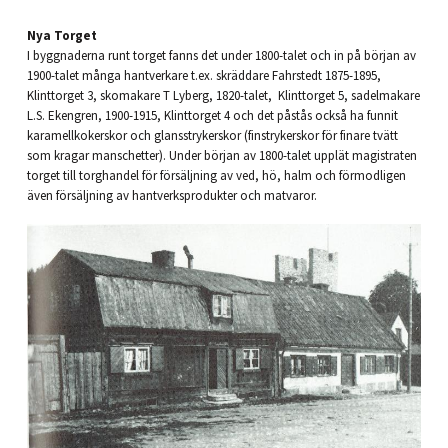
Nya Torget
I byggnaderna runt torget fanns det under 1800-talet och in på början av
1900-talet många hantverkare t.ex. skräddare Fahrstedt 1875-1895,
Klinttorget 3, skomakare T Lyberg, 1820-talet, Klinttorget 5, sadelmakare
L.S. Ekengren, 1900-1915, Klinttorget 4 och det påstås också ha funnit
karamellkokerskor och glansstrykerskor (finstrykerskor för finare tvätt
som kragar manschetter). Under början av 1800-talet upplät magistraten
torget till torghandel för försäljning av ved, hö, halm och förmodligen
även försäljning av hantverksprodukter och matvaror.