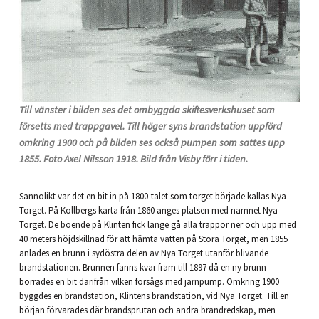
Till vänster i bilden ses det ombyggda skiftesverkshuset som
försetts med trappgavel. Till höger syns brandstation uppförd
omkring 1900 och på bilden ses också pumpen som sattes upp
1855. Foto Axel Nilsson 1918. Bild från Visby förr i tiden.
Sannolikt var det en bit in på 1800-talet som torget började kallas Nya
Torget. På Kollbergs karta från 1860 anges platsen med namnet Nya
Torget. De boende på Klinten fick länge gå alla trappor ner och upp med
40 meters höjdskillnad för att hämta vatten på Stora Torget, men 1855
anlades en brunn i sydöstra delen av Nya Torget utanför blivande
brandstationen. Brunnen fanns kvar fram till 1897 då en ny brunn
borrades en bit därifrån vilken försågs med järnpump. Omkring 1900
byggdes en brandstation, Klintens brandstation, vid Nya Torget. Till en
början förvarades där brandsprutan och andra brandredskap, men