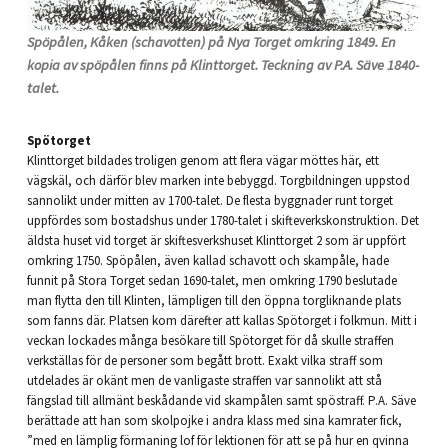
Spöpålen, Kåken (schavotten) på Nya Torget omkring 1849. En
kopia av spöpålen finns på Klinttorget. Teckning av P.A. Säve 1840-
talet.
Spötorget
Klinttorget bildades troligen genom att flera vägar möttes här, ett
vägskäl, och därför blev marken inte bebyggd. Torgbildningen uppstod
sannolikt under mitten av 1700-talet. De flesta byggnader runt torget
uppfördes som bostadshus under 1780-talet i skifteverkskonstruktion. Det
äldsta huset vid torget är skiftesverkshuset Klinttorget 2 som är uppfört
omkring 1750. Spöpålen, även kallad schavott och skampåle, hade
funnit på Stora Torget sedan 1690-talet, men omkring 1790 beslutade
man flytta den till Klinten, lämpligen till den öppna torgliknande plats
som fanns där. Platsen kom därefter att kallas Spötorget i folkmun. Mitt i
veckan lockades många besökare till Spötorget för då skulle straffen
verkställas för de personer som begått brott. Exakt vilka straff som
utdelades är okänt men de vanligaste straffen var sannolikt att stå
fängslad till allmänt beskådande vid skampålen samt spöstraff. P.A. Säve
berättade att han som skolpojke i andra klass med sina kamrater fick,
”med en lämplig förmaning lof för lektionen för att se på hur en qvinna