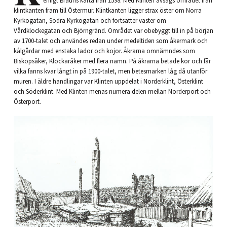
enligt Brauns karta från 1598. Med Klinten avsågs området från
klintkanten fram till Östermur. Klintkanten ligger strax öster om Norra
Kyrkogatan, Södra Kyrkogatan och fortsätter väster om
Vårdklockegatan och Björngränd. Området var obebyggt till in på början
av 1700-talet och användes redan under medeltiden som åkermark och
kålgårdar med enstaka lador och kojor. Åkrarna omnämndes som
Biskopsåker, Klockaråker med flera namn. På åkrarna betade kor och får
vilka fanns kvar långt in på 1900-talet, men betesmarken låg då utanför
muren. I äldre handlingar var Klinten uppdelat i Norderklint, Österklint
och Söderklint. Med Klinten menas numera delen mellan Norderport och
Österport.