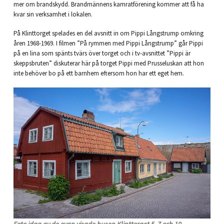
mer om brandskydd. Brandmännens kamratförening kommer att få ha
kvar sin verksamhet i lokalen.
På Klinttorget spelades en del avsnitt in om Pippi Långstrump omkring
åren 1968-1969. I filmen ”På rymmen med Pippi Långstrump” går Pippi
på en lina som spänts tvärs över torget och i tv-avsnittet ”Pippi är
skeppsbruten” diskuterar här på torget Pippi med Prusseluskan att hon
inte behöver bo på ett barnhem eftersom hon har ett eget hem.