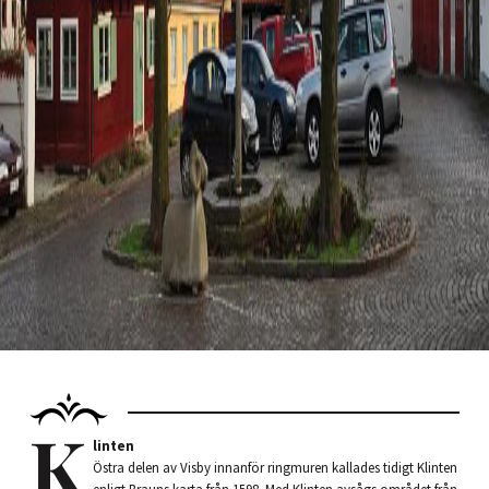
K
linten
Östra delen av Visby innanför ringmuren kallades tidigt Klinten