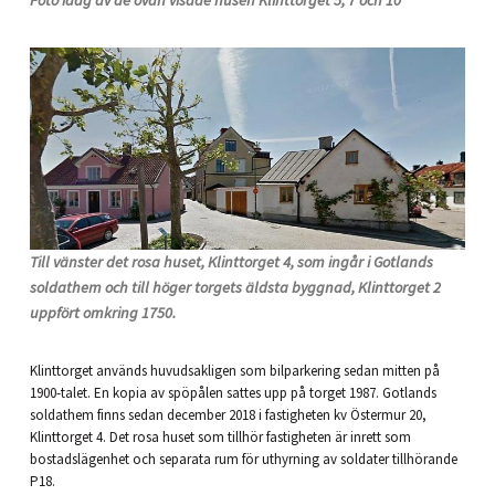
Foto idag av de ovan visade husen Klinttorget 5, 7 och 10
Till vänster det rosa huset, Klinttorget 4, som ingår i Gotlands
soldathem och till höger torgets äldsta byggnad, Klinttorget 2
uppfört omkring 1750.
Klinttorget används huvudsakligen som bilparkering sedan mitten på
1900-talet. En kopia av spöpålen sattes upp på torget 1987. Gotlands
soldathem finns sedan december 2018 i fastigheten kv Östermur 20,
Klinttorget 4. Det rosa huset som tillhör fastigheten är inrett som
bostadslägenhet och separata rum för uthyrning av soldater tillhörande
P18.