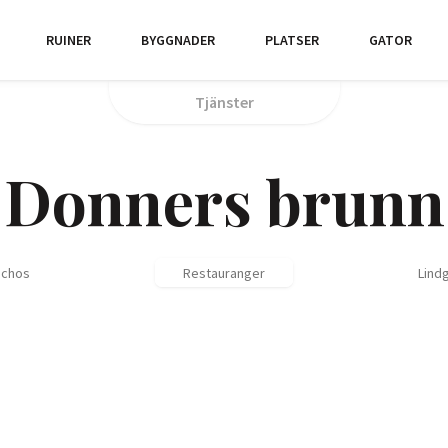
RUINER
BYGGNADER
PLATSER
GATOR
Tjänster
Donners brunn
inchos
Restauranger
Lind