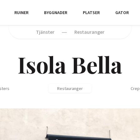
RUINER
BYGGNADER
PLATSER
GATOR
Tjänster
Restauranger
Isola Bella
sters
Restauranger
Crep