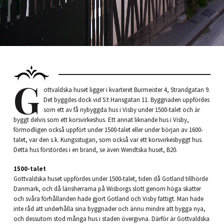
G
ottvaldska huset ligger i kvarteret Burmeister 4, Strandgatan 9.
Det byggdes dock vid S:t Hansgatan 11. Byggnaden uppfördes
som ett av få nybyggda hus i Visby under 1500-talet och är
byggt delvis som ett korsvirkeshus. Ett annat liknande hus i Visby,
förmodligen också uppfört under 1500-talet eller under början av 1600-
talet, var den s.k. Kungsstugan, som också var ett korsvirkesbyggt hus.
Detta hus förstördes i en brand, se även Wendtska huset, B20.
1500-talet
Gottvaldska huset uppfördes under 1500-talet, tiden då Gotland tillhörde
Danmark, och då länsherrarna på Wisborgs slott genom höga skatter
och svåra förhållanden hade gjort Gotland och Visby fattigt. Man hade
inte råd att underhålla sina byggnader och ännu mindre att bygga nya,
och dessutom stod många hus i staden övergivna. Därför är Gottvaldska