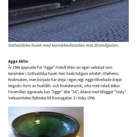
Gottvaldska huset med korsvirkesfasaden mot Strandgatan.
Agge Ahlin
År 1966 öppnade Per ”Agge” Fridolf Ahlin sin egen verkstad som
keramiker i Gottvaldska huset. Han hade tidigare arbetet i Etelhems
Krukmakeri, men började här dreja i egen regi. Agge tillverkade drejat
lergods i form av hushålls- och brukskeramik, ofta med ristad dekor.
Föremålen signerade han ”Agge” eller ”AA”, ibland med tillägget ”Visby”.
Verksamheten flyttades till Romagatan 3 i Visby 1996.