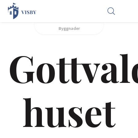
Byggnader
Gottval
huset