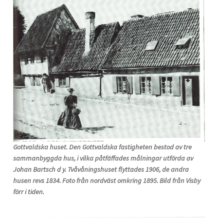
Gottvaldska huset. Den Gottvaldska fastigheten bestod av tre
sammanbyggda hus, i vilka påtfäffades målningar utförda av
Johan Bartsch d y. Tvåvåningshuset flyttades 1906, de andra
husen revs 1834. Foto från nordväst omkring 1895. Bild från Visby
förr i tiden.