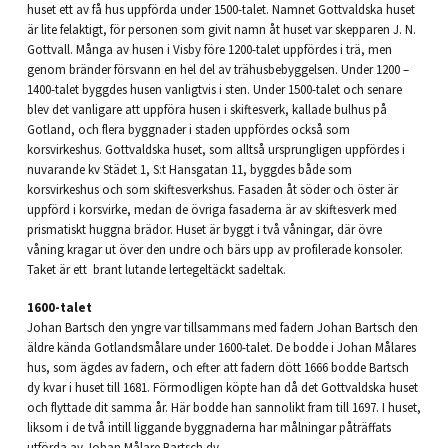
huset ett av få hus uppförda under 1500-talet. Namnet Gottvaldska huset
är lite felaktigt, för personen som givit namn åt huset var skepparen J. N.
Gottvall. Många av husen i Visby före 1200-talet uppfördes i trä, men
genom bränder försvann en hel del av trähusbebyggelsen. Under 1200 –
1400-talet byggdes husen vanligtvis i sten. Under 1500-talet och senare
blev det vanligare att uppföra husen i skiftesverk, kallade bulhus på
Gotland, och flera byggnader i staden uppfördes också som
korsvirkeshus. Gottvaldska huset, som alltså ursprungligen uppfördes i
nuvarande kv Städet 1, S:t Hansgatan 11, byggdes både som
korsvirkeshus och som skiftesverkshus. Fasaden åt söder och öster är
uppförd i korsvirke, medan de övriga fasaderna är av skiftesverk med
prismatiskt huggna brädor. Huset är byggt i två våningar, där övre
våning kragar ut över den undre och bärs upp av profilerade konsoler.
Taket är ett brant lutande lertegeltäckt sadeltak.
1600-talet
Johan Bartsch den yngre var tillsammans med fadern Johan Bartsch den
äldre kända Gotlandsmålare under 1600-talet. De bodde i Johan Målares
hus, som ägdes av fadern, och efter att fadern dött 1666 bodde Bartsch
dy kvar i huset till 1681. Förmodligen köpte han då det Gottvaldska huset
och flyttade dit samma år. Här bodde han sannolikt fram till 1697. I huset,
liksom i de två intill liggande byggnaderna har målningar påträffats
utförda av Johan Målare Bartsch dy.