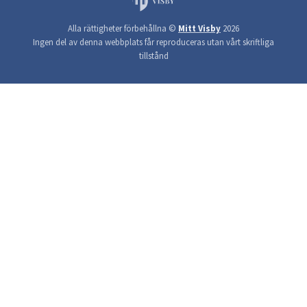
Alla rättigheter förbehållna ©
Mitt Visby
2026
Ingen del av denna webbplats får reproduceras utan vårt skriftliga
tillstånd