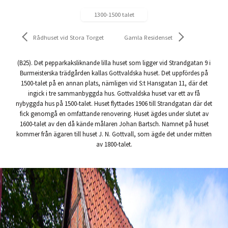
1300-1500 talet
Rådhuset vid Stora Torget
Gamla Residenset
(B25). Det pepparkaksliknande lilla huset som ligger vid Strandgatan 9 i
Burmeisterska trädgården kallas Gottvaldska huset. Det uppfördes på
1500-talet på en annan plats, nämligen vid S:t Hansgatan 11, där det
ingick i tre sammanbyggda hus. Gottvaldska huset var ett av få
nybyggda hus på 1500-talet. Huset flyttades 1906 till Strandgatan där det
fick genomgå en omfattande renovering. Huset ägdes under slutet av
1600-talet av den då kände målaren Johan Bartsch. Namnet på huset
kommer från ägaren till huset J. N. Gottvall, som ägde det under mitten
av 1800-talet.