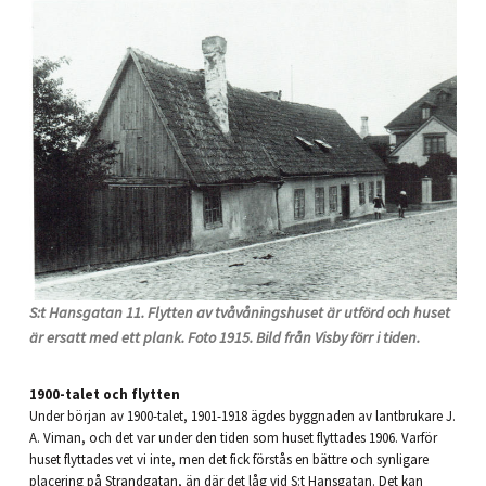
S:t Hansgatan 11. Flytten av tvåvåningshuset är utförd och huset
är ersatt med ett plank. Foto 1915. Bild från Visby förr i tiden.
1900-talet och flytten
Under början av 1900-talet, 1901-1918 ägdes byggnaden av lantbrukare J.
A. Viman, och det var under den tiden som huset flyttades 1906. Varför
huset flyttades vet vi inte, men det fick förstås en bättre och synligare
placering på Strandgatan, än där det låg vid S:t Hansgatan. Det kan