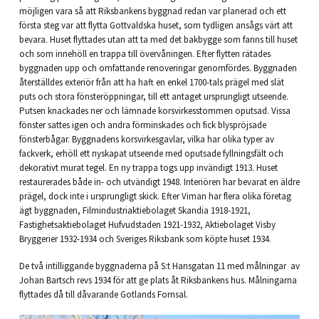
möjligen vara så att Riksbankens byggnad redan var planerad och ett
första steg var att flytta Gottvaldska huset, som tydligen ansågs värt att
bevara. Huset flyttades utan att ta med det bakbygge som fanns till huset
och som innehöll en trappa till övervåningen. Efter flytten rätades
byggnaden upp och omfattande renoveringar genomfördes. Byggnaden
återställdes exteriör från att ha haft en enkel 1700-tals prägel med slät
puts och stora fönsteröppningar, till ett antaget ursprungligt utseende.
Putsen knackades ner och lämnade korsvirkesstommen oputsad. Vissa
fönster sattes igen och andra förminskades och fick blyspröjsade
fönsterbågar. Byggnadens korsvirkesgavlar, vilka har olika typer av
fackverk, erhöll ett nyskapat utseende med oputsade fyllningsfält och
dekorativt murat tegel. En ny trappa togs upp invändigt 1913. Huset
restaurerades både in- och utvändigt 1948. Interiören har bevarat en äldre
prägel, dock inte i ursprungligt skick. Efter Viman har flera olika företag
ägt byggnaden, Filmindustriaktiebolaget Skandia 1918-1921,
Fastighetsaktiebolaget Hufvudstaden 1921-1932, Aktiebolaget Visby
Bryggerier 1932-1934 och Sveriges Riksbank som köpte huset 1934.
De två intilliggande byggnaderna på S:t Hansgatan 11 med målningar av
Johan Bartsch revs 1934 för att ge plats åt Riksbankens hus. Målningarna
flyttades då till dåvarande Gotlands Fornsal.