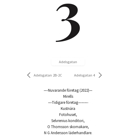
3
Adelsgatan
Adelsgatan 2B-2C
Adelsgatan 4
—-Nuvarande företag (2022)—
Mirells
—-Tidigare företag———-
Kustnära
Fotohuset,
Selvrenius konditori,
O Thomsson skomakare,
N G Andersson läderhandlare.