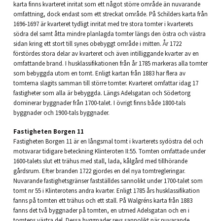
karta finns kvarteret inritat som ett något större område än nuvarande
omfattning, dock endast som ett streckat område. På Schilders karta från
1696-1697 är kvarteret tydligt inritat med tre stora tomter i kvarterets
södra del samt åtta mindre planlagda tomter längs den östra och västra
sidan kring ett stort till synes obebyggt område i mitten. År 1722
förstördes stora delar av kvarteret och även intilliggande kvarter av en
omfattande brand. I husklassifikationen från år 1785 markeras alla tomter
som bebyggda utom en tomt. Enligt kartan från 1883 har flera av
tomterna slagits samman till större tomter. Kvarteret omfattar idag 17
fastigheter som alla är bebyggda. Längs Adelsgatan och Södertorg
dominerar byggnader från 1700-talet. I övrigt finns både 1800-tals
byggnader och 1900-tals byggnader.
Fastigheten Borgen 11
Fastigheten Borgen 11 är en långsmal tomt i kvarterets sydöstra del och
motsvarar tidigare beteckning Klinteroten II:55. Tomten omfattade under
1600-talets slut ett trähus med stall, lada, kålgård med tillhörande
gårdsrum. Efter branden 1722 gjordes en del nya tomtregleringar.
Nuvarande fastighetsgränser fastställdes sannolikt under 1700-talet som
tomt nr 55 i Klinterotens andra kvarter. Enligt 1785 års husklassifikation
fanns på tomten ett trähus och ett stall. På Walgréns karta från 1883
fanns det två byggnader på tomten, en utmed Adelsgatan och en i
tomtens västra del. Dessa byggnader revs sannolikt när nuvarande