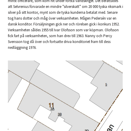
minst officerare, som kom hit under första världskriget. Det berättades
att Selvrenius förvarade en mindre ”silverskatt” om 20 000 tyska riksmark i
silver på sitt kontor, mynt som de tyska kunderna betalat med. Senare
tog hans dotter och måg över verksamheten. Mågen Pedersén var en
dansk konditor. Försäljningen gick ner och rörelsen gick i konkurs 1952.
Verksamheten såldes 1955 till Ivar Olofsson som var köpman. Olofsson
fick fart på verksamheten, som han drev till 1963. Nanny och Percy
Svensson tog då över och fortsatte driva konditoriet fram till dess
nedläggning 1976.