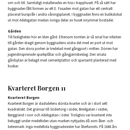
om och till. Samtidigt installerades en hiss i trapphuset. På så sätt har
byggnaden fått formen av ett E. Fasaden mot gatan har ett centralt
placerat burspråk i andra våningsplanet. I byggnaden finns en butikslokal
ut mot Adelsgatan medan övriga delar av huset inrymmer bostäder.
Gården
Till fastigheten hör en liten gård. Eftersom tomten är så smal har infarten
till gården dragit genom byggnadens södra del med en port ut mot
gatan. Den stora porten är tredelad med gångport i mitten. Dörren har
jugendinspirerade sparkplåtar och gångjärnsbeslag. Den smala
gårdsytan är belagd med cementplattor och sparsamt planterad med
buskar.
Kvarteret Borgen 11
Kvarteret Borgen
Kvarteret Borgen är stadsdelens största kvarter och är i stort sett
kvadratiskt. Det gränsar till Södertorg i söder, Bredgatan i väster,
Berggränd i norr och Adelsgatan i öster. Troligtvis var kvarteret inte
bebyggt under medeltiden utan marken nyttjades då som åker- och
betesmark. Inga medeltida byggnadsrester har återfunnits. På 1646 års