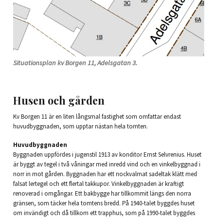
Situationsplan kv Borgen 11, Adelsgatan 3.
Husen och gården
Kv Borgen 11 är en liten långsmal fastighet som omfattar endast
huvudbyggnaden, som upptar nästan hela tomten.
Huvudbyggnaden
Byggnaden uppfördes i jugenstil 1913 av konditor Ernst Selvrenius. Huset
är byggt av tegel i två våningar med inredd vind och en vinkelbyggnad i
norr in mot gården. Byggnaden har ett nockvalmat sadeltak klätt med
falsat lertegel och ett flertal takkupor. Vinkelbyggnaden är kraftigt
renoverad i omgångar. Ett bakbygge har tillkommit längs den norra
gränsen, som täcker hela tomtens bredd. På 1940-talet byggdes huset
om invändigt och då tillkom ett trapphus, som på 1990-talet byggdes