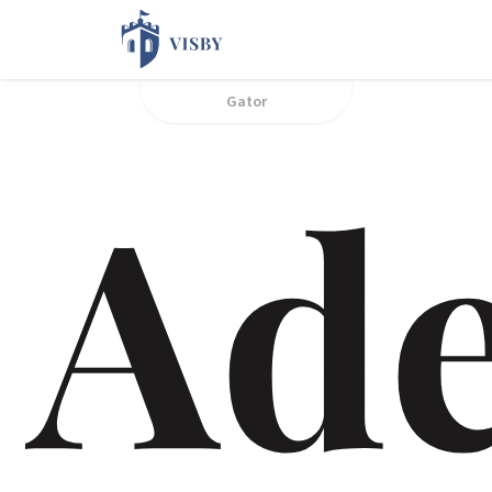
Gator
Ade