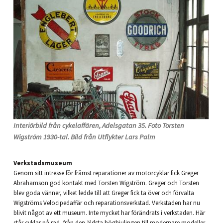
Interiörbild från cykelaffären, Adelsgatan 35. Foto Torsten
Wigström 1930-tal. Bild från Utflykter Lars Palm
Verkstadsmuseum
Genom sitt intresse för främst reparationer av motorcyklar fick Greger
Abrahamson god kontakt med Torsten Wigström. Greger och Torsten
blev goda vänner, vilket ledde till att Greger fick ta över och förvalta
Wigströms Velocipedaffär och reparationsverkstad. Verkstaden har nu
blivit något av ett museum. Inte mycket har förändrats i verkstaden. Här
står cyklar på rad, från den äldsta höghjulingen till modernare modeller,