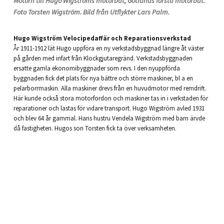
Motorn till Hugo Wigströms motorbåt, Gotlands första motorbåt.
Foto Torsten Wigström. Bild från Utflykter Lars Palm.
Hugo Wigström Velocipedaffär och Reparationsverkstad
År 1911-1912 lät Hugo uppföra en ny verkstadsbyggnad längre åt väster
på gården med infart från Klockgjutaregränd. Verkstadsbyggnaden
ersatte gamla ekonomibyggnader som revs. I den nyuppförda
byggnaden fick det plats för nya bättre och större maskiner, bl a en
pelarborrmaskin. Alla maskiner drevs från en huvudmotor med remdrift.
Här kunde också stora motorfordon och maskiner tas in i verkstaden för
reparationer och lastas för vidare transport. Hugo Wigström avled 1931
och blev 64 år gammal. Hans hustru Vendela Wigström med barn ärvde
då fastigheten. Hugos son Torsten fick ta över verksamheten.