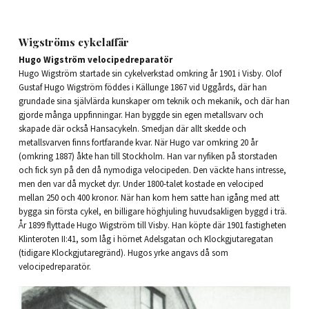
Wigströms cykelaffär
Hugo Wigström velocipedreparatör
Hugo Wigström startade sin cykelverkstad omkring år 1901 i Visby. Olof
Gustaf Hugo Wigström föddes i Källunge 1867 vid Uggårds, där han
grundade sina självlärda kunskaper om teknik och mekanik, och där han
gjorde många uppfinningar. Han byggde sin egen metallsvarv och
skapade där också Hansacykeln. Smedjan där allt skedde och
metallsvarven finns fortfarande kvar. När Hugo var omkring 20 år
(omkring 1887) åkte han till Stockholm. Han var nyfiken på storstaden
och fick syn på den då nymodiga velocipeden. Den väckte hans intresse,
men den var då mycket dyr. Under 1800-talet kostade en velociped
mellan 250 och 400 kronor. När han kom hem satte han igång med att
bygga sin första cykel, en billigare höghjuling huvudsakligen byggd i trä.
År 1899 flyttade Hugo Wigström till Visby. Han köpte där 1901 fastigheten
Klinteroten II:41, som låg i hörnet Adelsgatan och Klockgjutaregatan
(tidigare Klockgjutaregränd). Hugos yrke angavs då som
velocipedreparatör.