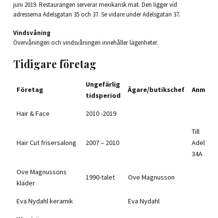
juni 2019. Restaurangen serverar mexikansk mat. Den ligger vid
adresserna Adelsgatan 35 och 37. Se vidare under Adelsgatan 37.
Vindsvåning
Övervåningen och vindsvåningen innehåller lägenheter.
Tidigare företag
Ungefärlig
Företag
Ägare/butikschef
Anmärk
tidsperiod
Hair & Face
2010 -2019
Till
Hair Cut frisersalong
2007 – 2010
Adelsga
34A
Ove Magnussons
1990-talet
Ove Magnusson
kläder
Eva Nydahl keramik
Eva Nydahl