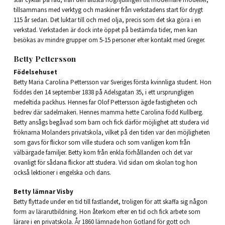
tillsammans med verktyg och maskiner från verkstadens start för drygt
115 år sedan. Det luktar till och med olja, precis som det ska göra i en
verkstad. Verkstaden är dock inte öppet på bestämda tider, men kan
besökas av mindre grupper om 5-15 personer efter kontakt med Greger.
Betty Pettersson
Födelsehuset
Betty Maria Carolina Pettersson var Sveriges första kvinnliga student. Hon
föddes den 14 september 1838 på Adelsgatan 35, i ett ursprungligen
medeltida packhus. Hennes far Olof Pettersson ägde fastigheten och
bedrev där sadelmakeri. Hennes mamma hette Carolina född Kullberg.
Betty ansågs begåvad som barn och fick därför möjlighet att studera vid
fröknarna Molanders privatskola, vilket på den tiden var den möjligheten
som gavs för flickor som ville studera och som vanligen kom från
välbärgade familjer. Betty kom från enkla förhållanden och det var
ovanligt för sådana flickor att studera. Vid sidan om skolan tog hon
också lektioner i engelska och dans.
Betty lämnar Visby
Betty flyttade under en tid till fastlandet, troligen för att skaffa sig någon
form av lärarutbildning. Hon återkom efter en tid och fick arbete som
lärare i en privatskola. År 1860 lämnade hon Gotland för gott och