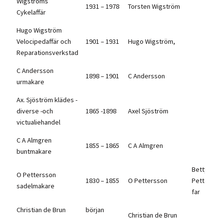
Wigströms
1931 – 1978
Torsten Wigström
Cykelaffär
Hugo Wigström
Velocipedaffär och
1901 – 1931
Hugo Wigström,
Reparationsverkstad
C Andersson
1898 – 1901
C Andersson
urmakare
Ax. Sjöström klädes -
diverse -och
1865 -1898
Axel Sjöström
victualiehandel
C A Almgren
1855 – 1865
C A Almgren
buntmakare
Betty
O Pettersson
1830 – 1855
O Pettersson
Petters
sadelmakare
far
Christian de Brun
början
Christian de Brun