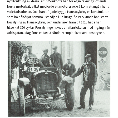
nytillverkning av dessa. År 1905 inköpte han för egen räkning Gotlands
första motorbåt, vilket medförde att motorer också kom att ingå i hans
verkstadsarbeten. Och han började bygga Hansacykeln, en konstruktion
som ha påbörjat hemma i smedjan i Källunge. År 1905 kunde han starta
försäljning av Hansacykeln, och under åren fram till 1915 hade han
tillverkat 350 cyklar. Försäljningen skedde i affärslokalen med ingång från
Adelsgatan. Idag finns endast 3 kända exemplar kvar av Hansacykeln.