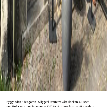
Byggnaden Adelsgatan 35 ligger i kvarteret Vårdklockan 4. Huset
uppfördes ursprungligen under 1200-talet sannolikt som ett packhus.