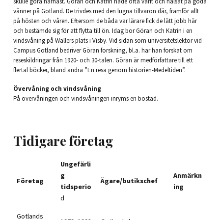
skulle göra härnäst. Göran och Katrin hade ofta varit och hälsat på goda
vänner på Gotland. De trivdes med den lugna tillvaron där, framför allt
på hösten och våren. Eftersom de båda var lärare fick de lätt jobb här
och bestämde sig för att flytta till ön. Idag bor Göran och Katrin i en
vindsvåning på Wallers plats i Visby. Vid sidan som universitetslektor vid
Campus Gotland bedriver Göran forskning, bl.a. har han forskat om
reseskildringar från 1920- och 30-talen. Göran är medförfattare till ett
flertal böcker, bland andra ”En resa genom historien-Medeltiden”.
Övervåning och vindsvåning
På övervåningen och vindsvåningen inryms en bostad.
Tidigare företag
Ungefärli
g
Anmärkn
Företag
Ägare/butikschef
tidsperio
ing
d
Gotlands