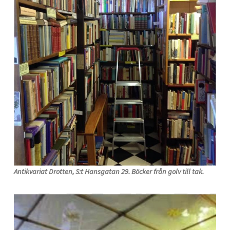
Antikvariat Drotten, S:t Hansgatan 29. Böcker från golv till tak.