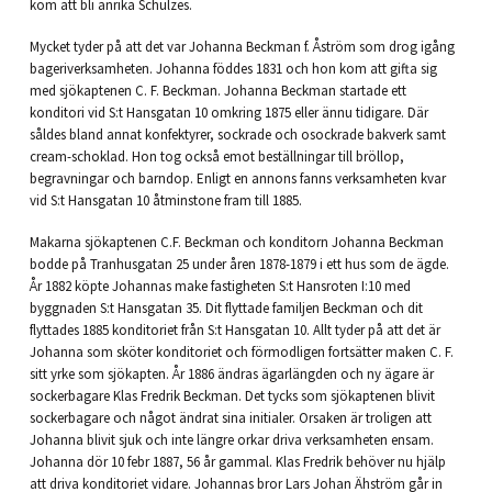
kom att bli anrika Schulzes.
Mycket tyder på att det var Johanna Beckman f. Åström som drog igång
bageriverksamheten. Johanna föddes 1831 och hon kom att gifta sig
med sjökaptenen C. F. Beckman. Johanna Beckman startade ett
konditori vid S:t Hansgatan 10 omkring 1875 eller ännu tidigare. Där
såldes bland annat konfektyrer, sockrade och osockrade bakverk samt
cream-schoklad. Hon tog också emot beställningar till bröllop,
begravningar och barndop. Enligt en annons fanns verksamheten kvar
vid S:t Hansgatan 10 åtminstone fram till 1885.
Makarna sjökaptenen C.F. Beckman och konditorn Johanna Beckman
bodde på Tranhusgatan 25 under åren 1878-1879 i ett hus som de ägde.
År 1882 köpte Johannas make fastigheten S:t Hansroten I:10 med
byggnaden S:t Hansgatan 35. Dit flyttade familjen Beckman och dit
flyttades 1885 konditoriet från S:t Hansgatan 10. Allt tyder på att det är
Johanna som sköter konditoriet och förmodligen fortsätter maken C. F.
sitt yrke som sjökapten. År 1886 ändras ägarlängden och ny ägare är
sockerbagare Klas Fredrik Beckman. Det tycks som sjökaptenen blivit
sockerbagare och något ändrat sina initialer. Orsaken är troligen att
Johanna blivit sjuk och inte längre orkar driva verksamheten ensam.
Johanna dör 10 febr 1887, 56 år gammal. Klas Fredrik behöver nu hjälp
att driva konditoriet vidare. Johannas bror Lars Johan Ähström går in