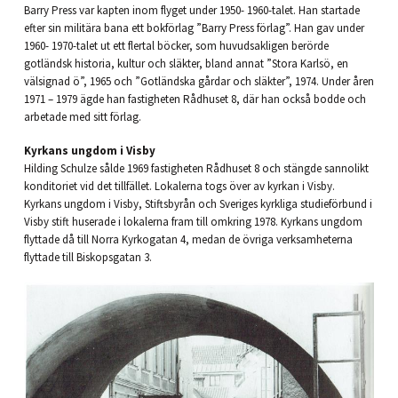
Barry Press var kapten inom flyget under 1950- 1960-talet. Han startade
efter sin militära bana ett bokförlag ”Barry Press förlag”. Han gav under
1960- 1970-talet ut ett flertal böcker, som huvudsakligen berörde
gotländsk historia, kultur och släkter, bland annat ”Stora Karlsö, en
välsignad ö”, 1965 och ”Gotländska gårdar och släkter”, 1974. Under åren
1971 – 1979 ägde han fastigheten Rådhuset 8, där han också bodde och
arbetade med sitt förlag.
Kyrkans ungdom i Visby
Hilding Schulze sålde 1969 fastigheten Rådhuset 8 och stängde sannolikt
konditoriet vid det tillfället. Lokalerna togs över av kyrkan i Visby.
Kyrkans ungdom i Visby, Stiftsbyrån och Sveriges kyrkliga studieförbund i
Visby stift huserade i lokalerna fram till omkring 1978. Kyrkans ungdom
flyttade då till Norra Kyrkogatan 4, medan de övriga verksamheterna
flyttade till Biskopsgatan 3.