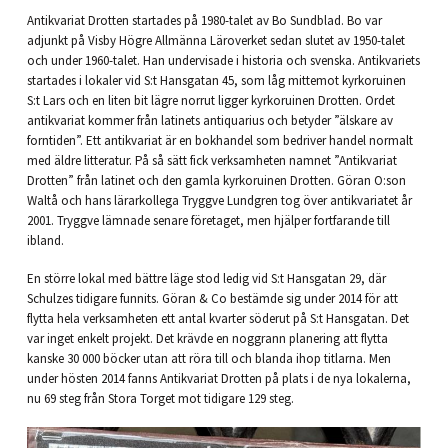
Antikvariat Drotten startades på 1980-talet av Bo Sundblad. Bo var
adjunkt på Visby Högre Allmänna Läroverket sedan slutet av 1950-talet
och under 1960-talet. Han undervisade i historia och svenska. Antikvariets
startades i lokaler vid S:t Hansgatan 45, som låg mittemot kyrkoruinen
S:t Lars och en liten bit lägre norrut ligger kyrkoruinen Drotten. Ordet
antikvariat kommer från latinets antiquarius och betyder ”älskare av
forntiden”. Ett antikvariat är en bokhandel som bedriver handel normalt
med äldre litteratur. På så sätt fick verksamheten namnet ”Antikvariat
Drotten” från latinet och den gamla kyrkoruinen Drotten. Göran O:son
Waltå och hans lärarkollega Tryggve Lundgren tog över antikvariatet år
2001. Tryggve lämnade senare företaget, men hjälper fortfarande till
ibland.
En större lokal med bättre läge stod ledig vid S:t Hansgatan 29, där
Schulzes tidigare funnits. Göran & Co bestämde sig under 2014 för att
flytta hela verksamheten ett antal kvarter söderut på S:t Hansgatan. Det
var inget enkelt projekt. Det krävde en noggrann planering att flytta
kanske 30 000 böcker utan att röra till och blanda ihop titlarna. Men
under hösten 2014 fanns Antikvariat Drotten på plats i de nya lokalerna,
nu 69 steg från Stora Torget mot tidigare 129 steg.