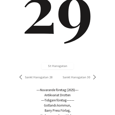
29
S:t Hansgatan
Sankt Hansgatan 28
Sankt Hansgatan 30
—-Nuvarande företag (2025)—-
Antikvariat Drotten
—-Tidigare företag———
Gotlands kommun,
Barry Press Förlag,