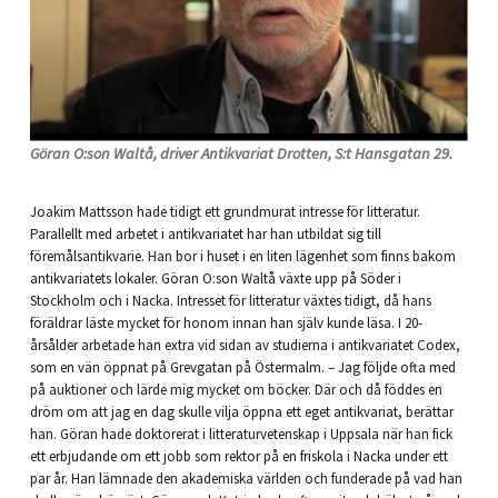
Göran O:son Waltå, driver Antikvariat Drotten, S:t Hansgatan 29.
Joakim Mattsson hade tidigt ett grundmurat intresse för litteratur.
Parallellt med arbetet i antikvariatet har han utbildat sig till
föremålsantikvarie. Han bor i huset i en liten lägenhet som finns bakom
antikvariatets lokaler. Göran O:son Waltå växte upp på Söder i
Stockholm och i Nacka. Intresset för litteratur växtes tidigt, då hans
föräldrar läste mycket för honom innan han själv kunde läsa. I 20-
årsålder arbetade han extra vid sidan av studierna i antikvariatet Codex,
som en vän öppnat på Grevgatan på Östermalm. – Jag följde ofta med
på auktioner och lärde mig mycket om böcker. Där och då föddes en
dröm om att jag en dag skulle vilja öppna ett eget antikvariat, berättar
han. Göran hade doktorerat i litteraturvetenskap i Uppsala när han fick
ett erbjudande om ett jobb som rektor på en friskola i Nacka under ett
par år. Han lämnade den akademiska världen och funderade på vad han