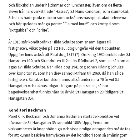
och flickskolan under håltimmar och lunchraster, även om de flesta
elever från läroverket hade ”Hasses”, S:t Hans konditori, som stamlokal.
Schulzes hade goda mackor som också prismässigt tilltalade eleverna
och här spelades många partier ”Fia med knuff” och kortspel som
”skitgubbe” och ”priffe”.
År 1910 står konditoränka Hilda Schulze som ensam ägare till
fastigheten, vilket tyder på att Paul dog ungefär vid den tidpunkten.
Uppgifter finns också att Paul dog 1917 (?). Omkring 1930 ombildades S:t
Hansroten I:10 och Strandroten III:2 till kv Rådhuset 2, som alltså kom att
ägas av Hilda Schulze. När Hilda dog 1941 tog sonen Hilding Schulze
över konditoriet, som han drev sannolikt fram till 1969, då han sålde
fastigheten. Schulzes konditori fanns alltså under nära 70 år vid S:t
Hansgatan och räknas tidigare bagare på platsen in, så har
bageriverksamhet funnits nära 90 år vid S:t Hansgatan 29 (tidigare S:t
Hansgatan 35).
Konditori Beckman
Paret C. F. Beckman och Johanna Beckman startade konditori vid
dåvarande S:t Hansgatan 35 sannolikt 1885. Uppgifterna om
verksamheten är knapphändiga och vissa rimliga antaganden måste tas
för att kunna beskriva framväxten av det konditori som så småningom