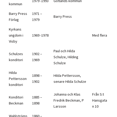
1979 -1993
Gotlands kommun
kommun
Barry Press
1971 –
Barry Press
Förlag
1979
Kyrkans
ungdom i
1969 -1978
Med flera
Visby
Paul och Hilda
Schulzes
1902 –
Schulze, Hilding
konditori
1969
Schulze
Hilda
1898 –
Hilda Pettersson,
Pettersson
1902
senare Hilda Schulze
konditori
Johanna och Klas
Från S:t
Konditori
1885 –
Fredrik Beckman, P
Hansgata
Beckman
1898
Larsson
n 10
Wahlströms
1860 –