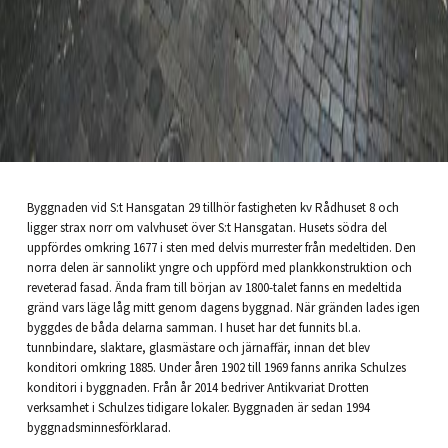
Byggnaden vid S:t Hansgatan 29 tillhör fastigheten kv Rådhuset 8 och
ligger strax norr om valvhuset över S:t Hansgatan. Husets södra del
uppfördes omkring 1677 i sten med delvis murrester från medeltiden. Den
norra delen är sannolikt yngre och uppförd med plankkonstruktion och
reveterad fasad. Ända fram till början av 1800-talet fanns en medeltida
gränd vars läge låg mitt genom dagens byggnad. När gränden lades igen
byggdes de båda delarna samman. I huset har det funnits bl.a.
tunnbindare, slaktare, glasmästare och järnaffär, innan det blev
konditori omkring 1885. Under åren 1902 till 1969 fanns anrika Schulzes
konditori i byggnaden. Från år 2014 bedriver Antikvariat Drotten
verksamhet i Schulzes tidigare lokaler. Byggnaden är sedan 1994
byggnadsminnesförklarad.