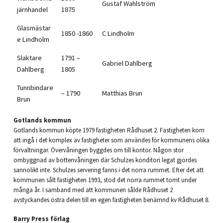
Gustaf Wahlström
järnhandel
1875
Glasmästar
1850 -1860
C Lindholm
e Lindholm
Slaktare
1791 –
Gabriel Dahlberg
Dahlberg
1805
Tunnbindare
– 1790
Matthias Brun
Brun
Gotlands kommun
Gotlands kommun köpte 1979 fastigheten Rådhuset 2. Fastigheten kom
att ingå i det komplex av fastigheter som användes för kommunens olika
förvaltningar. Övervåningen byggdes om till kontor. Någon stor
ombyggnad av bottenvåningen där Schulzes konditori legat gjordes
sannolikt inte. Schulzes servering fanns i det norra rummet. Efter det att
kommunen sålt fastigheten 1993, stod det norra rummet tomt under
många år. I samband med att kommunen sålde Rådhuset 2
avstyckandes östra delen till en egen fastigheten benämnd kv Rådhuset 8.
Barry Press förlag