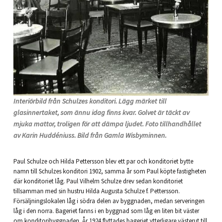
Interiörbild från Schulzes konditori. Lägg märket till
glasinnertaket, som ännu idag finns kvar. Golvet är täckt av
mjuka mattor, troligen för att dämpa ljudet. Foto tillhandhållet
av Karin Huddéniuss. Bild från Gamla Wisbyminnen.
Paul Schulze och Hilda Pettersson blev ett par och konditoriet bytte
namn till Schulzes konditori 1902, samma år som Paul köpte fastigheten
där konditoriet låg. Paul Vilhelm Schulze drev sedan konditoriet
tillsamman med sin hustru Hilda Augusta Schulze f. Pettersson.
Försäljningslokalen låg i södra delen av byggnaden, medan serveringen
låg i den norra. Bageriet fanns i en byggnad som låg en liten bit väster
om konditoribyggnaden. År 1924 flyttades bageriet ytterligare västerut till