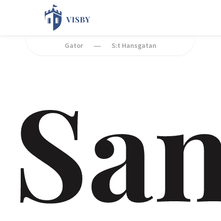
Gator
S:t Hansgatan
San