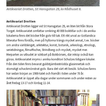
Antikvariat Drotten, S:t Hansgatan 29, kv Rådhuset 8.
Antikvariat Drotten
Antikvariat Drotten ligger vid S:t Hansgatan 29, en liten bit från Stora
Torget. Antikvariatet omfattar omkring 40 000 boktitlar och i de anrika
lokalerna finns det böcker från golv till tak. Ett rikt urval av Gotlandica
litteratur finns förstås, men på hyllorna trängs mycket annat, t.ex. böcker
om andra världskriget, arkitektur, konst, botanik, arkeologi, etnologi,
serietidningar, filmaffischer, Strindberg och mycket, mycket mer.
Merparten av utbudet är sökbart på Bokbörsen, där inköp också kan
göras. Antikvariatet inryms i anrika konditori Schulzes tidigare lokaler.
Från den tiden finns bevarat guldstjärnbeströdda glasinnertak och
storrutigt schackmönstrat golv. Bara det värt ett besök. Schulzes fanns
här sedan början av 1900-talet och framåt i tiden under 70 år.
Antikvariatet är öppet alla dagar under sommaren och under resten av
året fredag 13-17 och lördag 11-14.