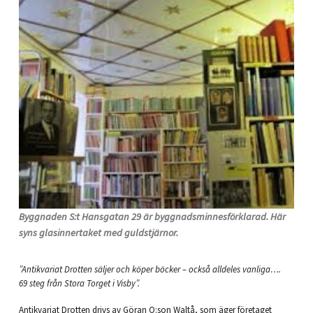
Byggnaden S:t Hansgatan 29 är byggnadsminnesförklarad. Här
syns glasinnertaket med guldstjärnor.
”Antikvariat Drotten säljer och köper böcker – också alldeles vanliga….
69 steg från Stora Torget i Visby”.
Antikvariat Drotten drivs av Göran O:son Waltå, som äger företaget