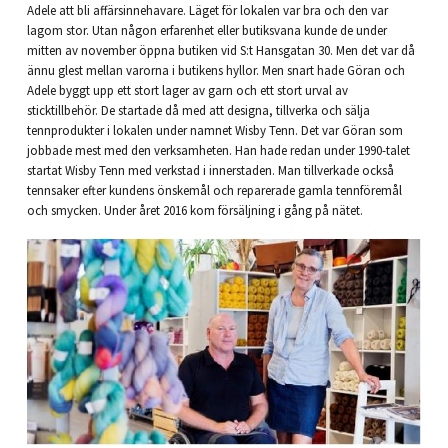
Adele att bli affärsinnehavare. Läget för lokalen var bra och den var
lagom stor. Utan någon erfarenhet eller butiksvana kunde de under
mitten av november öppna butiken vid S:t Hansgatan 30. Men det var då
ännu glest mellan varorna i butikens hyllor. Men snart hade Göran och
Adele byggt upp ett stort lager av garn och ett stort urval av
sticktillbehör. De startade då med att designa, tillverka och sälja
tennprodukter i lokalen under namnet Wisby Tenn. Det var Göran som
jobbade mest med den verksamheten. Han hade redan under 1990-talet
startat Wisby Tenn med verkstad i innerstaden. Man tillverkade också
tennsaker efter kundens önskemål och reparerade gamla tennföremål
och smycken. Under året 2016 kom försäljning i gång på nätet.