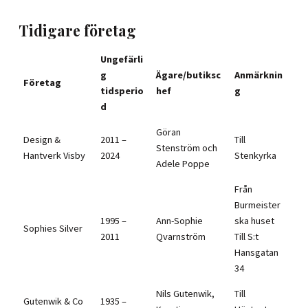
Tidigare företag
Ungefärli
g
Ägare/butiksc
Anmärknin
Företag
tidsperio
hef
g
d
Göran
Design &
2011 –
Till
Stenström och
Hantverk Visby
2024
Stenkyrka
Adele Poppe
Från
Burmeister
1995 –
Ann-Sophie
ska huset
Sophies Silver
2011
Qvarnström
Till S:t
Hansgatan
34
Nils Gutenwik,
Till
Gutenwik & Co
1935 –