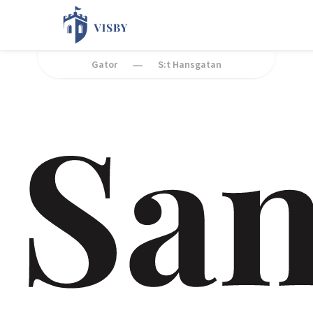
Gator
S:t Hansgatan
San