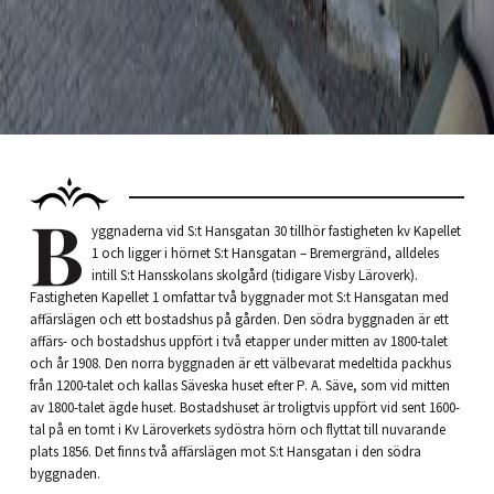
B
yggnaderna vid S:t Hansgatan 30 tillhör fastigheten kv Kapellet
1 och ligger i hörnet S:t Hansgatan – Bremergränd, alldeles
intill S:t Hansskolans skolgård (tidigare Visby Läroverk).
Fastigheten Kapellet 1 omfattar två byggnader mot S:t Hansgatan med
affärslägen och ett bostadshus på gården. Den södra byggnaden är ett
affärs- och bostadshus uppfört i två etapper under mitten av 1800-talet
och år 1908. Den norra byggnaden är ett välbevarat medeltida packhus
från 1200-talet och kallas Säveska huset efter P. A. Säve, som vid mitten
av 1800-talet ägde huset. Bostadshuset är troligtvis uppfört vid sent 1600-
tal på en tomt i Kv Läroverkets sydöstra hörn och flyttat till nuvarande
plats 1856. Det finns två affärslägen mot S:t Hansgatan i den södra
byggnaden.