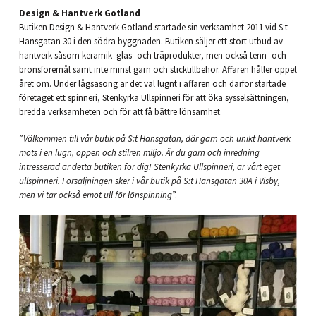
Design & Hantverk Gotland
Butiken Design & Hantverk Gotland startade sin verksamhet 2011 vid S:t
Hansgatan 30 i den södra byggnaden. Butiken säljer ett stort utbud av
hantverk såsom keramik- glas- och träprodukter, men också tenn- och
bronsföremål samt inte minst garn och sticktillbehör. Affären håller öppet
året om. Under lågsäsong är det väl lugnt i affären och därför startade
företaget ett spinneri, Stenkyrka Ullspinneri för att öka sysselsättningen,
bredda verksamheten och för att få bättre lönsamhet.
”
Välkommen till vår butik på S:t Hansgatan, där garn och unikt hantverk
möts i en lugn, öppen och stilren miljö. Är du garn och inredning
intresserad är detta butiken för dig! Stenkyrka Ullspinneri, är vårt eget
ullspinneri. Försäljningen sker i vår butik på S:t Hansgatan 30A i Visby,
men vi tar också emot ull för lönspinning
”.