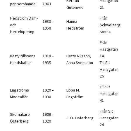
Kerstin
Hästgatan
pappershandel
1963
Gutenwik
21
Hedström Dam-
Från
1930 –
Hanna
och
Schweizerg
1950
Hedström
Herrekipering
ränd 4
Från
Hästgatan
Betty Nilssons
1910 –
Betty Nilsson,
14
Handskaffär
1935
Anna Svensson
Till S:t
Hansgatan
26
Till S:t
Engströms
1920 –
Ebba M.
Hansgatan
Modeaffär
1930
Engström
41
Från S:t
Skomakare
1908 –
J. O. Österberg
Hansgatan
Österberg
1920
24