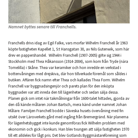
Namnet byttes senare till Franchells.
Franchells drivs idag av Egil Falke, vars morfar Wilhelm Franchell år 1963
köpte fastigheten Kapellet 1, S:t Hansgatan 30, av Nils Gutenwik, som här
drev en pappershandel. Wilhelm Franchell (1907-2005) gifte sig 1944 i
Stockholm med Thea Håkansson (1914-2004), som kom från Tryde (nära
Tomelilla) i Skåne. Thea var keramiker och hon inredde en verkstad i
bottenvåningen med drejskiva, där hon tillverkade föremål som såldes i
butiken. Affären fick namn efter Thea och kallades Thea Form. Wilhelm
Franchell var byggnadsingenjör och parets plan för den inköpta
byggnaden var att inreda den till lägenheter och sedan sälja dessa.
Planen gick om intet när takmålningar från 1600-talet hittades, gjorda av
den då kände målaren Johan Bartsch, mera känd under namnet Johan
Målare. Familjen Franchell bodde i Säveska husets övervåning med fin
utsikt över Läroverkets gård med ingång från Bremergränd. När planerna
för lägenhetsbygget inte kunde genomföras fick Wilhelm problem med
ekonomin och gick i konkurs. Han blev tvungen att sälja fastigheten 1970
till ett alldeles för lågt pris. Det blev Gotlands Byggmästareförening som