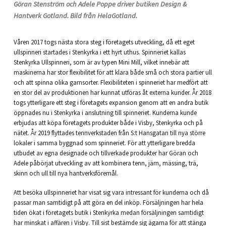
Göran Stenström och Adele Poppe driver butiken Design &
Hantverk Gotland. Bild från HelaGotland.
Våren 2017 togs nästa stora steg i företagets utveckling, då ett eget
ullspinneri startades i Stenkyrka i ett hyrt uthus. Spinneriet kallas
Stenkyrka Ullspinneri, som är av typen Mini Mill, vilket innebär att
maskinerna har stor flexibilitet för att klara både små och stora partier ull
och att spinna olika garnsorter. Flexibiliteten i spinneriet har medfört att
en stor del av produktionen har kunnat utföras åt externa kunder. År 2018
togs ytterligare ett steg i företagets expansion genom att en andra butik
öppnades nu i Stenkyrka i anslutning till spinneriet. Kunderna kunde
erbjudas att köpa företagets produkter både i Visby, Stenkyrka och på
nätet. År 2019 flyttades tennverkstaden från S:t Hansgatan till nya större
lokaler i samma byggnad som spinneriet. För att ytterligare bredda
utbudet av egna designade och tillverkade produkter har Göran och
Adele påbörjat utveckling av att kombinera tenn, järn, mässing, trä,
skinn och ull till nya hantverksföremål.
Att besöka ullspinneriet har visat sig vara intressant för kunderna och då
passar man samtidigt på att göra en del inköp. Försäljningen har hela
tiden ökat i företagets butik i Stenkyrka medan försäljningen samtidigt
har minskat i affären i Visby. Till sist bestämde sig ägarna för att stänga