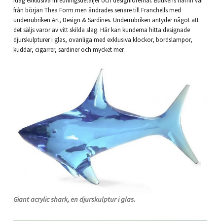
idag exklusiva inredningsdetaljer och designföremål. Butikens namn var
från början Thea Form men ändrades senare till Franchells med
underrubriken Art, Design & Sardines. Underrubriken antyder något att
det säljs varor av vitt skilda slag. Här kan kunderna hitta designade
djurskulpturer i glas, ovanliga med exklusiva klockor, bordslampor,
kuddar, cigarrer, sardiner och mycket mer.
Giant acrylic shark, en djurskulptur i glas.