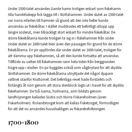
Under 1500-talet användes Gamle hamn troligen enbart som fiskehamn.
Alla handelsskepp fick lägga till i Slottshamnen. Under slutet av 1500-talet
var norra infarten till hamnen så grund att den inte heller kunde
användas av fiskebåtar. I stället muddrades ett befintligt utlopp upp
längre söderut, men tillräckligt stort enbart för mindre fiskebåtar. De
större fiskebåtarna kunde troligen ta sig in i fiskehamnen från söder.
Under slutet av 1600-talet blev även den passagen för grund för de större
fiskebåtarna. En pir uppfördes där under slutet av 1600-talet, troligen för
att dämma upp fiskehamnen, så att den kunde fortsätta att användas.
Tillflöde av vatten till fiskehamnen rann hela tiden från berggrunden
högre upp i staden. En pir byggdes också som vågbrytare för att skydda
Slottshamnen. De större fiskebåtarna utnyttjade det något djupare
vattnet utanför Kruttornet. Det befintliga revet hade förstärkts och
förlängts åt norr genom att stora stenblock lagts ut i havet för att skydda
fiskehamnen. De två öarna, holmarna, som bildats genom
landhöjningen kallades Södra och Norra Fiskareholmen (även
Fiskarholmen). Rolandstorget kom att kallas Fisketorget, förmodligen
för att det nu användes huvudsakligen av fiskarebefolkningen.
1700-1800