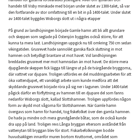
handeln till Visby minskade med början under slutet av 1300-talet, så var
den fortfarande av stor omfattning till en bit in på 1400-talet. Under slutet
av 1400-talet byggdes Wisborgs slott ut i några etapper
På grund av landhöjningen började Gamle hamn att bli allt grundare
och skeppen som seglade på Östersjön byggdes också större, för att
kunna ta mera last. Landhöjningen uppgick nu till omkring 750 cm sedan
vikingatiden. Grusrevet hade sannolikt ganska flack sluttning in mot
hamnen och betydligt brantare ut mot havet. Vid landhöjningen
breddades grusrevet mer mot hamnsidan än mot havet. De större mera
djupgående skeppen fick lägga till längre ut på de tvärgående bryggorna,
där vattnet var djupare. Troligen utfördes en del muddringsarbeten för att
öka vattendjupet, ett vanskligt arbete som kunde medföra att det
skyddande grusrevet började röra på sig ner i lagunen. Under 1400-talet
pågick därför en förflyttning av hamnen till en djupare del som fanns
nedanför Wisborgs slott, kallad Slottshamnen. Troligen uppfördes någon
form av skydd mot vågorna för Slottshamnen. När Gamle hamn
övergavs som hamn för handel, tog fiskefolket över den gamla hamnen.
De hade ju mindre och mera grundgående båtar, som de också kunde
dra upp på land. Troligen revs Långa bryggan eftersom avståndet från
vattenytan till bryggan blev för stort. Fiskarbefolkningen bodde
huvudsakligen innanför muren bortom Kruttornet, området som