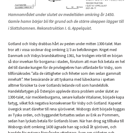
Hamnområdet under slutet av medeltiden omkring år 1450.
Gamle hamn börjar bli för grund och de större skeppen lägger till
i Slottshamnen. Rekonstruktion I. G. Appelquist.
Gotland och Visby drabbas hårt av pesten under mitten 1300-talet. Man
tror att i vissa socknar dog omkring 1/3 av befolkningen. Kriget med
Danmark och Visbys brandskattning 1361, har troligen inte till en början
så stor inverkan för borgarna i staden, förutom att man fick betala en hel
del till danske kungen för de privilegiebrev han utfärdade för Visby, som
tillförsäkrades ”alla de rättigheter och friheter som den sedan gammalt
innehaft”. Mer besvärande är att tyskarna med lübeckarna i spetsen
alltmer försöker ta över Gotlands ledande roll som handelsfolk.
Handelsfartygen på Östersjön upplevde stora problem under slutet av
1300-talet, när mecklenburgarna, senare kallade Vitalianer, började kapa
fartyg, vilket fick negativa konsekvenser för Visby och Gotland. Kaperiet
övergick snart därefter till rena sjöröveriet. Wisborgs slott började byggas
av Tyska orden, och byggandet fortsattes sedan av Erik av Pommern,
sedan han lyckats betala för Gotlands lösen. När han drog sig tillbaka till
Wisborgs slott omkring 1430 ägnade han sig också åt sjöröveri, och
handeln för gutarna försvårades ytterligare. Även om sjöfarten och