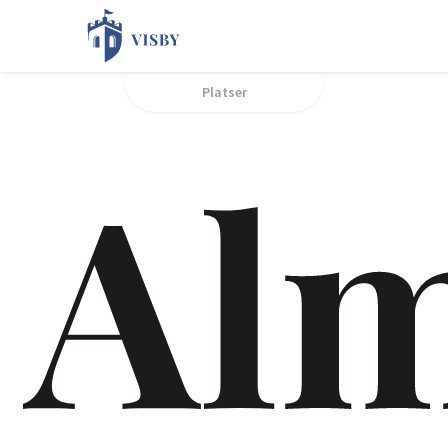
Platser
Al