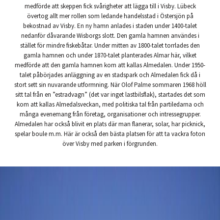
medförde att skeppen fick svårigheter att lägga till i Visby. Lübeck
övertog allt mer rollen som ledande handelsstad i Östersjön på
bekostnad av Visby. En ny hamn anlades i staden under 1400-talet
nedanför dåvarande Wisborgs slott. Den gamla hamnen användes i
stället för mindre fiskebåtar. Under mitten av 1800-talet torrlades den
gamla hamnen och under 1870-talet planterades Almar här, vilket
medförde att den gamla hamnen kom att kallas Almedalen. Under 1950-
talet påbörjades anläggning av en stadspark och Almedalen fick då i
stort sett sin nuvarande utformning. När Olof Palme sommaren 1968 höll
sitt tal från en ”estradvagn” (det var inget lastbilsflak), startades det som
kom att kallas Almedalsveckan, med politiska tal från partiledarna och
många evenemang från företag, organisationer och intressegrupper.
Almedalen har också blivit en plats där man flanerar, solar, har picknick,
spelar boule m.m. Här är också den bästa platsen för att ta vackra foton
över Visby med parken i förgrunden.