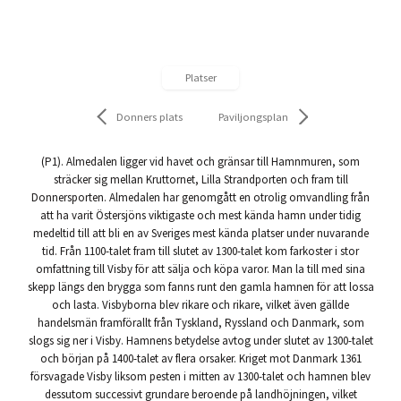
Platser
Donners plats
Paviljongsplan
(P1). Almedalen ligger vid havet och gränsar till Hamnmuren, som
sträcker sig mellan Kruttornet, Lilla Strandporten och fram till
Donnersporten. Almedalen har genomgått en otrolig omvandling från
att ha varit Östersjöns viktigaste och mest kända hamn under tidig
medeltid till att bli en av Sveriges mest kända platser under nuvarande
tid. Från 1100-talet fram till slutet av 1300-talet kom farkoster i stor
omfattning till Visby för att sälja och köpa varor. Man la till med sina
skepp längs den brygga som fanns runt den gamla hamnen för att lossa
och lasta. Visbyborna blev rikare och rikare, vilket även gällde
handelsmän framförallt från Tyskland, Ryssland och Danmark, som
slogs sig ner i Visby. Hamnens betydelse avtog under slutet av 1300-talet
och början på 1400-talet av flera orsaker. Kriget mot Danmark 1361
försvagade Visby liksom pesten i mitten av 1300-talet och hamnen blev
dessutom successivt grundare beroende på landhöjningen, vilket