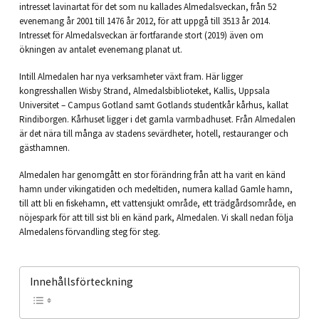
intresset lavinartat för det som nu kallades Almedalsveckan, från 52
evenemang år 2001 till 1476 år 2012, för att uppgå till 3513 år 2014.
Intresset för Almedalsveckan är fortfarande stort (2019) även om
ökningen av antalet evenemang planat ut.
Intill Almedalen har nya verksamheter växt fram. Här ligger
kongresshallen Wisby Strand, Almedalsbiblioteket, Kallis, Uppsala
Universitet – Campus Gotland samt Gotlands studentkår kårhus, kallat
Rindiborgen. Kårhuset ligger i det gamla varmbadhuset. Från Almedalen
är det nära till många av stadens sevärdheter, hotell, restauranger och
gästhamnen.
Almedalen har genomgått en stor förändring från att ha varit en känd
hamn under vikingatiden och medeltiden, numera kallad Gamle hamn,
till att bli en fiskehamn, ett vattensjukt område, ett trädgårdsområde, en
nöjespark för att till sist bli en känd park, Almedalen. Vi skall nedan följa
Almedalens förvandling steg för steg.
Innehållsförteckning