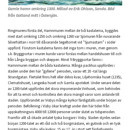
Gamle hamn omkring 1300. Målad av Erik Ohlson, Sanda. Bild
från Gotland mitt i Östersjön.
Ringmurens första del, Hamnmuren mellan de två kastalerna, byggdes
med start omkring 1250 och omkring 1260 var Sjömuren från nuvarande
Silverhättan i norr till dåvarande Segeltornet vid ”Sjumastarn” i söder
uppförd. Förutom kastalerna fanns det inga torn i muren, men genom
s.k. Bryggportar i muren kunde varor forslas mellan handelshusen till och
från Långa bryggan och skeppen. Minst 9 Bryggportar fanns i
Hamnmuren mellan de båda kastalerna. Många packhus uppfördes i
staden under den här ”gyllene” perioden, varav ett 20 –tal längs
Strandgatan. Flertalet finns helt eller delvis kvar, Liljehornska huset (1235),
Clematishuset, Langeska huset och Gamla apoteket. Under senare delen
av 1200-talet uppfördes det stora imponerande Vinhuset, som behövdes
för att ta emot och kontrollera den stora mängd varor som anlände till
staden. Uppförandet av Visbys många kyrkor färdigställs under början av
perioden. Befolkning i Visby ökar kraftigt under den här tiden från
uppskattningsvis 4000 till 12000 personer under slutet av tidsperioden.
Framför allt så ökade antalet tyska borgare i Visby. Staden styrdes sedan
början 1200-talet av ett råd och två borgmästare, en gutnisk och en tysk
borgmästare. Visby alla kyrkor, 15 av 17, är i stort sett färdigbyggda