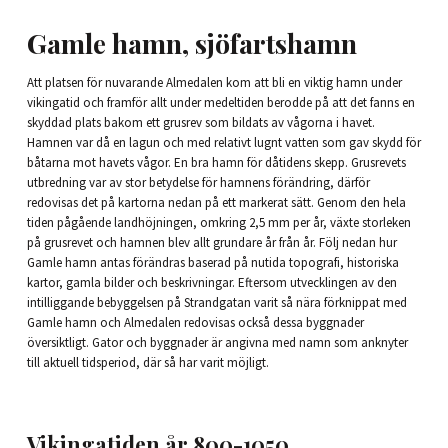
Gamle hamn, sjöfartshamn
Att platsen för nuvarande Almedalen kom att bli en viktig hamn under
vikingatid och framför allt under medeltiden berodde på att det fanns en
skyddad plats bakom ett grusrev som bildats av vågorna i havet.
Hamnen var då en lagun och med relativt lugnt vatten som gav skydd för
båtarna mot havets vågor. En bra hamn för dåtidens skepp. Grusrevets
utbredning var av stor betydelse för hamnens förändring, därför
redovisas det på kartorna nedan på ett markerat sätt. Genom den hela
tiden pågående landhöjningen, omkring 2,5 mm per år, växte storleken
på grusrevet och hamnen blev allt grundare år från år. Följ nedan hur
Gamle hamn antas förändras baserad på nutida topografi, historiska
kartor, gamla bilder och beskrivningar. Eftersom utvecklingen av den
intilliggande bebyggelsen på Strandgatan varit så nära förknippat med
Gamle hamn och Almedalen redovisas också dessa byggnader
översiktligt. Gator och byggnader är angivna med namn som anknyter
till aktuell tidsperiod, där så har varit möjligt.
Vikingatiden år 800-1050