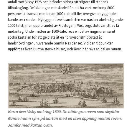
anfall mot Visby 1525 och bränder bidrog ytterligare till stadens
tillbakagång. Befolkningen minskade från att ha varit omkring 8000
personer till kanske mindre än 1000 och allt fler övergivna byggnader
kunde ses i staden. Nybyggnadsverksamheten var nästan obefintlig under
1500-talet, men uppförandet av Frustugan i Wisborgs slott var ett av få
undantag. Under mitten av 1600-talet revs en del av ringmuren samt
södra kastalen för att ge plats åt en ”provisorisk” bostad åt
landshövdingen, nuvarande Gamla Residenset. Vid den tidpunkten
uppfördes även Burmeisterska huset, och även här revs en del av muren.
Karta över Visby omkring 1600. De båda grusreven som skyddar
Gamle hamn syns på kartan med en liten öppning mellan reven.
Jämför med kartan ovan.