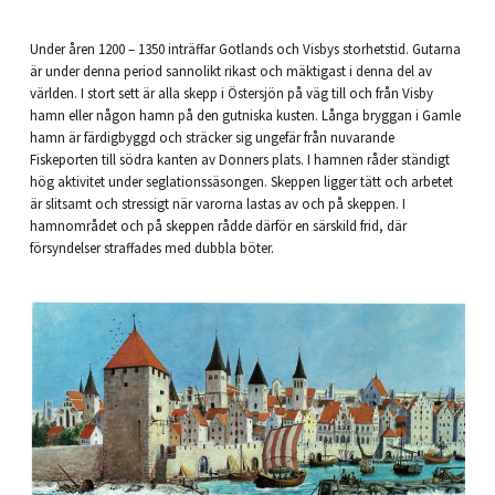
Under åren 1200 – 1350 inträffar Gotlands och Visbys storhetstid. Gutarna
är under denna period sannolikt rikast och mäktigast i denna del av
världen. I stort sett är alla skepp i Östersjön på väg till och från Visby
hamn eller någon hamn på den gutniska kusten. Långa bryggan i Gamle
hamn är färdigbyggd och sträcker sig ungefär från nuvarande
Fiskeporten till södra kanten av Donners plats. I hamnen råder ständigt
hög aktivitet under seglationssäsongen. Skeppen ligger tätt och arbetet
är slitsamt och stressigt när varorna lastas av och på skeppen. I
hamnområdet och på skeppen rådde därför en särskild frid, där
försyndelser straffades med dubbla böter.