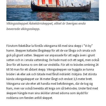
Vikingaskeppet Äskekärrskeppet, vilket är Sveriges enda
bevarade vikingaskepp.
Förutom fiskebåtar la förstås vikingarna till med sina skepp i ”Vi-by”
hamn. Skeppen kallades långskepp för att de var långa och smala och
gick på grunt vatten. Skeppen var anpassade för att segla även i grunt
vatten och in i smala vattendrag. De hade mast och ett segel, men också
åror för att kunna ro om det var vindstilla. För att ro krävdes omkring 24
till 50 man för ett sådant skepp. Vikingaskeppen var byggda av tunna
bräder i ek eller ask och tätade med fårull indränkt i trätjära. Det största
kända vikingaskeppet var 36 meter långt och endast 3,5 meter brett.
Vikingarna var ute efter att handla med befolkningen, där de tog sig
fram, men var också beredda att kriga om så behövdes. Under färd med
skeppen hängde man sina sköldar utmed sidorna som skydd för
roddarna om fienden anföll skeppet.