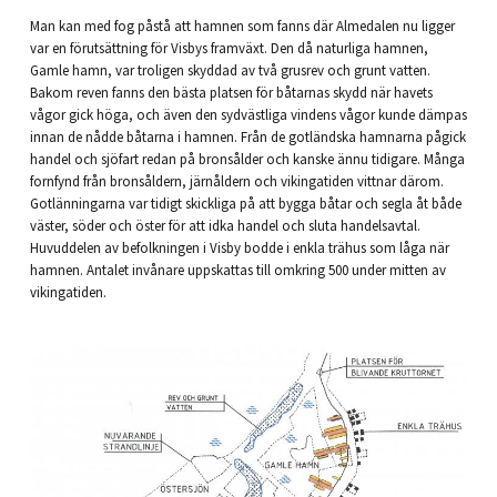
Man kan med fog påstå att hamnen som fanns där Almedalen nu ligger
var en förutsättning för Visbys framväxt. Den då naturliga hamnen,
Gamle hamn, var troligen skyddad av två grusrev och grunt vatten.
Bakom reven fanns den bästa platsen för båtarnas skydd när havets
vågor gick höga, och även den sydvästliga vindens vågor kunde dämpas
innan de nådde båtarna i hamnen. Från de gotländska hamnarna pågick
handel och sjöfart redan på bronsålder och kanske ännu tidigare. Många
fornfynd från bronsåldern, järnåldern och vikingatiden vittnar därom.
Gotlänningarna var tidigt skickliga på att bygga båtar och segla åt både
väster, söder och öster för att idka handel och sluta handelsavtal.
Huvuddelen av befolkningen i Visby bodde i enkla trähus som låga när
hamnen. Antalet invånare uppskattas till omkring 500 under mitten av
vikingatiden.