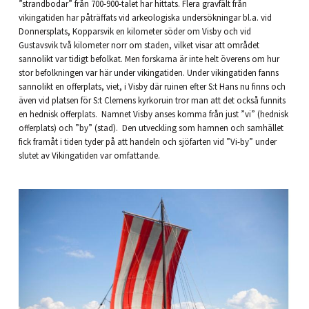
”strandbodar” från 700-900-talet har hittats. Flera gravfält från
vikingatiden har påträffats vid arkeologiska undersökningar bl.a. vid
Donnersplats, Kopparsvik en kilometer söder om Visby och vid
Gustavsvik två kilometer norr om staden, vilket visar att området
sannolikt var tidigt befolkat. Men forskarna är inte helt överens om hur
stor befolkningen var här under vikingatiden. Under vikingatiden fanns
sannolikt en offerplats, viet, i Visby där ruinen efter S:t Hans nu finns och
även vid platsen för S:t Clemens kyrkoruin tror man att det också funnits
en hednisk offerplats. Namnet Visby anses komma från just ”vi” (hednisk
offerplats) och ”by” (stad). Den utveckling som hamnen och samhället
fick framåt i tiden tyder på att handeln och sjöfarten vid ”Vi-by” under
slutet av Vikingatiden var omfattande.