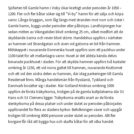
Sjöfarten till Gamle hamn i Visby ökar kraftigt under perioden år 1050 –
1200. Fler och fler båtar söker sig till ”Vi-by” hamn för att sälja och köpa
varor. Långa bryggan, som låg längs med stranden mot norr och öster i
Gamle hamn, byggs under perioden eller påbörjas. Landhöjningen har
sedan mitten av Vikingatiden blivit omkring 25 cm, vilket medfört att de
skyddande öarna och reven blivit större. Handelshus uppförs i närheten
av hamnen vid Strandgatan och även vid gatorna en bit från hamnen.
Mittskeppet i nuvarande Donnerska huset uppförs som ett packhus under
1100-talet för att mellanlagra varor. Huset är det äldsta kända delvis
bevarade packhuset i staden. För att skydda hamnen uppförs två kastaler
omkring år 1150, ett vid norra gattet till hamnen, nuvarande Kruttornet
och ett vid den södra delen av hamnen, där idag parkeringen till Gamla
Residenset finns. Många handelsmän från Ryssland, Tyskland och
Danmark bosätter sig i staden. När Gotland Kristnas omkring 1000
uppförs de första träkyrkorna, troligen på de gamla kultplatserna där S:t
Hans och S:t Clemens ligger. Träkyrkorna ersätts snart av de första
stenkyrkorna på dessa platser och under slutet av perioden påbörjades
uppförandet för flera av stadens kyrkor. Befolkningen växer och uppgår
troligen till omkring 4000 personer under slutet av perioden. Allt fler
borgare får råd att bygga hus och skaffa båtar för att idka handel.