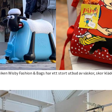
iken Wisby Fashion & Bags har ett stort utbud av väskor, skor klä