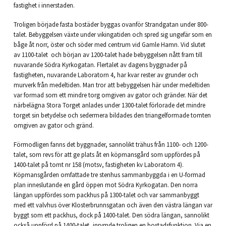
fastighet i innerstaden.
Troligen började fasta bostäder byggas ovanför Strandgatan under 800-
talet. Bebyggelsen växte under vikingatiden och spred sig ungefär som en
båge åt norr, öster och söder med centrum vid Gamle Hamn. Vid slutet
av 1100-talet och början av 1200-talet hade bebyggelsen nått fram till
nuvarande Södra Kyrkogatan. Flertalet av dagens byggnader på
fastigheten, nuvarande Laboratorn 4, har kvar rester av grunder och
murverk från medeltiden. Man tror att bebyggelsen här under medeltiden
var formad som ett mindre torg omgiven av gator och gränder. När det
närbelägna Stora Torget anlades under 1300-talet förlorade det mindre
torget sin betydelse och sedermera bildades den triangelformade tomten
omgiven av gator och gränd.
Förmodligen fanns det byggnader, sannolikt trähus från 1100- och 1200-
talet, som revs för att ge plats åt en köpmansgård som uppfördes på
1400-talet på tomt nr 158 (motsv, fastigheten kv Laboratorn 4).
Köpmansgården omfattade tre stenhus sammanbyggda i en U-formad
plan inneslutande en gård öppen mot Södra Kyrkogatan. Den norra
längan uppfördes som packhus på 1300-talet och var sammanbyggt
med ett valvhus över Klosterbrunnsgatan och även den västra längan var
byggt som ett packhus, dock på 1400-talet. Den södra längan, sannolikt
också uppförd på 1400-talet, inrymde troligen en bostadsfunktion. Via en