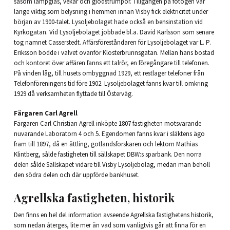
såsom lampglas, vekar och glödstrumpor. Tillgången på fotogen var
länge viktig som belysning i hemmen innan Visby fick elektricitet under
början av 1900-talet. Lysoljebolaget hade också en bensinstation vid
Kyrkogatan. Vid Lysoljebolaget jobbade bl.a. David Karlsson som senare
tog namnet Casserstedt. Affärsföreståndaren för Lysoljebolaget var L. P.
Eriksson bodde i valvet ovanför Klosterbrunnsgatan. Mellan hans bostad
och kontoret över affären fanns ett talrör, en föregångare till telefonen.
På vinden låg, till husets ombyggnad 1929, ett restlager telefoner från
Telefonföreningens tid före 1902. Lysoljebolaget fanns kvar till omkring
1929 då verksamheten flyttade till Österväg.
Färgaren Carl Agrell
Färgaren Carl Christian Agrell inköpte 1807 fastigheten motsvarande
nuvarande Laboratorn 4 och 5. Egendomen fanns kvar i släktens ägo
fram till 1897, då en ättling, gotlandsforskaren och lektorn Mathias
Klintberg, sålde fastigheten till sällskapet DBW:s sparbank. Den norra
delen sålde Sällskapet vidare till Visby Lysoljebolag, medan man behöll
den södra delen och där uppförde bankhuset.
Agrellska fastigheten, historik
Den finns en hel del information avseende Agrellska fastighetens historik,
som nedan återges, lite mer än vad som vanligtvis går att finna för en