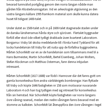
bevarad tunnvälvd portgång genom den norra längan nådde man
gården från Klosterbrunnsgatan. Vid en arkeologisk utgrävning av den
västra längans källare 1995 framkom material som skulle kunna datera
huset till tidigast 1400-talet.
Under slutet av 1500-talet och in på 1600-talet stagnerade staden under
de danska länsherrarnas hårda styre och sjöröveri. Flertalet byggnader
förföll eller stod öde vilket tydligt drabbade även kvarteret Laboratorn.
Borgarna i Visby lät skicka meddelande till i första hand Tyskland för att
locka handelsmän till Visby för att rusta upp de förfallna byggnaderna.
Mårten Schonfeldt var en av de handelsmän som tillsammans med bl a
Hans Burmeister, Martin Schonfeldt, Bertel Eisenberg, Johan Wolters,
Stefan Klockman och Matthias Osterman, fann denna inbjudan
intressant.
Mårten Schonfeldt (1617-1688) var född i Hannover där det fanns gott om
gamla korsvirkeshus före andra världskrigets bombningar. Han flyttade
till Visby och köpte 1646 fastigheten nr 158 som motsvarar nuvarande
Laboratorn 4 och han tog tydligen med sig intresset för korsvirkeshus
från sin hemstad. När Schonfeldt köpte fastigheten var norra längans
övre våning raserad, medan den nedre våningen fanns bevarad med en
stomme av kalksten. Schonfeldt lät återuppföra den övre våningen i tegel