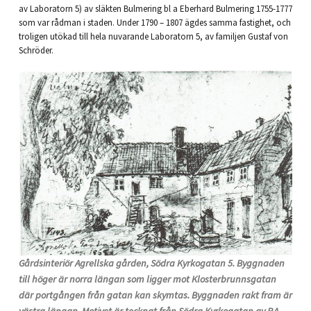
av Laboratorn 5) av släkten Bulmering bl a Eberhard Bulmering 1755-1777
som var rådman i staden. Under 1790 – 1807 ägdes samma fastighet, och
troligen utökad till hela nuvarande Laboratorn 5, av familjen Gustaf von
Schröder.
Gårdsinteriör Agrellska gården, Södra Kyrkogatan 5. Byggnaden
till höger är norra längan som ligger mot Klosterbrunnsgatan
där portgången från gatan kan skymtas. Byggnaden rakt fram är
västra längan. Motivet är tecknat från Södra Kyrkogatan av P.A.