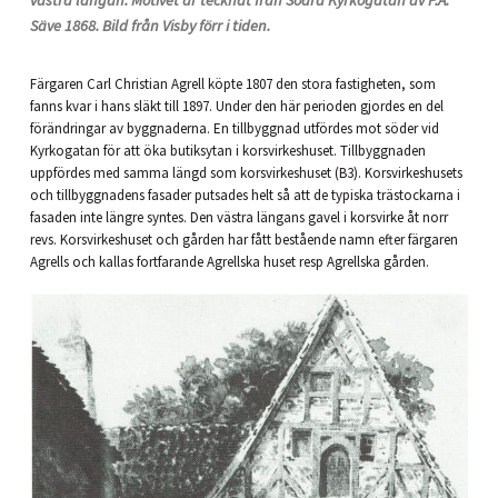
Säve 1868. Bild från Visby förr i tiden.
Färgaren Carl Christian Agrell köpte 1807 den stora fastigheten, som
fanns kvar i hans släkt till 1897. Under den här perioden gjordes en del
förändringar av byggnaderna. En tillbyggnad utfördes mot söder vid
Kyrkogatan för att öka butiksytan i korsvirkeshuset. Tillbyggnaden
uppfördes med samma längd som korsvirkeshuset (B3). Korsvirkeshusets
och tillbyggnadens fasader putsades helt så att de typiska trästockarna i
fasaden inte längre syntes. Den västra längans gavel i korsvirke åt norr
revs. Korsvirkeshuset och gården har fått bestående namn efter färgaren
Agrells och kallas fortfarande Agrellska huset resp Agrellska gården.