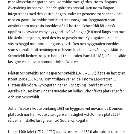
mot Klosterbrunnsgatan och i korsvirke mot gården. Norra längans
övervåning inreddes till handelsgårdens bostad. Den norra längan
integrerades med den västra längan under ett gemensamt sadeltak och
med en gavel i korsvirke mot Klosterbrunnsgatan. Byggnaden som
använts som magasin inreddes då till bostad. Schonfeldt lät också
uppföra i korsvirke en ny byggnad i två våningar (B3) med långsidan mot
Klosterbrunnsgatan, med den östra gaveln mot Kyrkogatan och den
västra byggd mot norra längans gavel. Den nya byggnaden inreddes
som saluhall i bottenvåningen och som bostad i övervåningen. Mårten
Schonfeldt bedrev troligen handel i saluboden fram till 1683, då han sålde
fastigheten till ovan nämnde Johan Wolters.
Mårten Schonfeldts son Kasper Schonfeldt (1670 – 1709) ägde en fastighet
(tomt 158b) 1697-1709 som troligen var en del i norra Laboratorn 5.
Platsen där Södra Kyrkogatan har en utvidgning i området kring
Agrellska huset kom under 1700-talet att kallas Schonfeldts plats efter far
och son Schonfeldt.
Johan Wolters köpte omkring 1681 en byggnad vid nuvarande Donners
plats och när han köpte ytterligare en fastighet vid Donners plats 1697
sålde han istället fastigheten vid Södra Kyrkogatan.
Under 1700-talet (1712 – 1790) ägdes tomten nr 158 (Laboratorn 4 och del