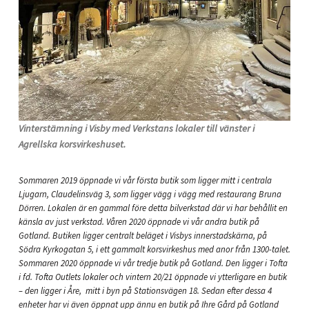
Vinterstämning i Visby med Verkstans lokaler till vänster i
Agrellska korsvirkeshuset.
Sommaren 2019 öppnade vi vår första butik som ligger mitt i centrala
Ljugarn, Claudelinsväg 3, som ligger vägg i vägg med restaurang Bruna
Dörren. Lokalen är en gammal före detta bilverkstad där vi har behållit en
känsla av just verkstad.
Våren 2020 öppnade vi vår andra butik på
Gotland. Butiken ligger centralt beläget i Visbys innerstadskärna, på
Södra Kyrkogatan 5, i ett gammalt korsvirkeshus med anor från 1300-talet.
Sommaren 2020 öppnade vi vår tredje butik på Gotland. Den ligger i Tofta
i fd. Tofta Outlets lokaler och vintern 20/21 öppnade vi ytterligare en butik
– den ligger i Åre, mitt i byn på Stationsvägen 18. Sedan efter dessa 4
enheter har vi även öppnat upp ännu en butik på Ihre Gård på Gotland