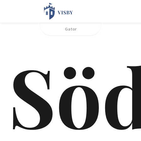
Gator
Sö