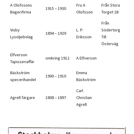
A Olofssons
Fru A
Från Stora
1915 – 1930
Bagerifirma
Olofsson
Torget 1B
Från
Visby
L. P.
Södertorg
1894 – 1929
Lysoljebolag
Eriksson
Till
Österväg
Elfverson
omkring 1912
A Elfverson
Tapisseriaffär
Bäckström
Emma
1900 – 1910
specerihandel
Bäckström
Carl
Agrell färgare
1808 – 1897
Christian
Agrell