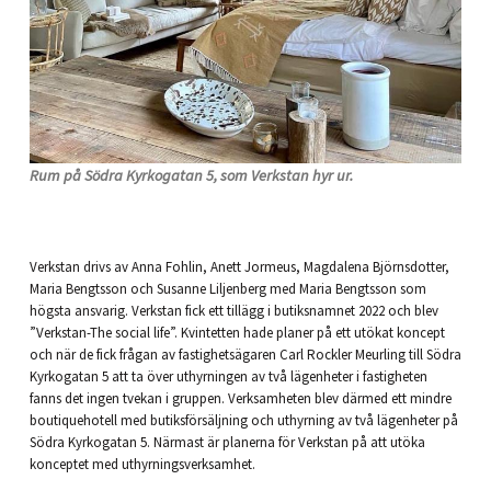
Rum på Södra Kyrkogatan 5, som Verkstan hyr ur.
Verkstan drivs av Anna Fohlin, Anett Jormeus, Magdalena Björnsdotter,
Maria Bengtsson och Susanne Liljenberg med Maria Bengtsson som
högsta ansvarig. Verkstan fick ett tillägg i butiksnamnet 2022 och blev
”Verkstan-The social life”. Kvintetten hade planer på ett utökat koncept
och när de fick frågan av fastighetsägaren Carl Rockler Meurling till Södra
Kyrkogatan 5 att ta över uthyrningen av två lägenheter i fastigheten
fanns det ingen tvekan i gruppen. Verksamheten blev därmed ett mindre
boutiquehotell med butiksförsäljning och uthyrning av två lägenheter på
Södra Kyrkogatan 5. Närmast är planerna för Verkstan på att utöka
konceptet med uthyrningsverksamhet.