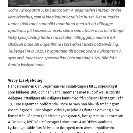
Södra Kyrkogatan 5, kv Laboratorn 4. Byggnaden i mitten är det
korsvirkeshus, som vi idag kallar Agrellska huset. Det putsades
under 1800-talet sannolikt i samband med att ett tillbygge
uppfördes på korsvirkeshusets södra sida utefter dess hela längd.
Visby Lysoljebolag hade sina lokaler i tillbygget, medan fru A
Olofsson hade sin bagerifirma i korsvirkeshusets bottenvåning.
Tillbygget revs 1929. I byggnaden till höger, Södra Kyrkogatan 7,
syns Axel Jakobsson speceriaffär. Foto omkring 1926. Bild från
Gamla Wisbyminnen.
Visby Lysoljebolag
Handelsmannen Carl Degerman var initiativtagare till Lysoljebolaget
som bildades 1889 och han var tillsammans med Rudolf Waller största
delägare. Ytterligare nio delägare fanns med från början i företaget. Från
1905 var Degerman ordförande i styrelse men han blev så småningom
ensam ägare till Lysbolaget. Visby Lysoljebolag flyttade omkring 1894
firman från Södertorg till Södra Kyrkogatan 5, fastigheten kv Laboratorn
4. Omkring 1897 köpte företaget Laboratorn 4 av DBW:s sparbank.
Lysbolaget sålde förstås lysoljor (fotogen) men även lamptillbehör