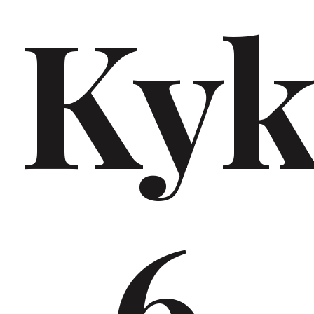
Kyk
6