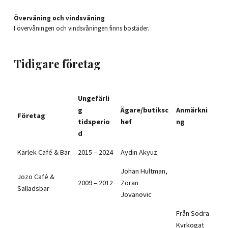
Övervåning och vindsvåning
I övervåningen och vindsvåningen finns bostäder.
Tidigare företag
Ungefärli
g
Ägare/butiksc
Anmärkni
Företag
tidsperio
hef
ng
d
Kärlek Café & Bar
2015 – 2024
Aydin Akyuz
Johan Hultman,
Jozo Café &
2009 – 2012
Zoran
Salladsbar
Jovanovic
Från Södra
Kyrkogat