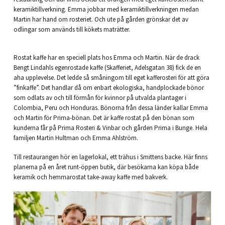
keramiktillverkning. Emma jobbar med keramiktillverkningen medan
Martin har hand om rosteriet. Och ute på gården grönskar det av
odlingar som används till kökets maträtter.
Rostat kaffe har en speciell plats hos Emma och Martin. När de drack
Bengt Lindahls egenrostade kaffe (Skafferiet, Adelsgatan 38) fick de en
aha upplevelse. Det ledde så småningom till eget kafferosteri för att göra
”finkaffe”. Det handlar då om enbart ekologiska, handplockade bönor
som odlats av och till förmån för kvinnor på utvalda plantager i
Colombia, Peru och Honduras. Bönorna från dessa länder kallar Emma
och Martin för Prima-bönan. Det är kaffe rostat på den bönan som
kunderna får på Prima Rosteri & Vinbar och gården Prima i Bunge. Hela
familjen Martin Hultman och Emma Ahlström.
Till restaurangen hör en lagerlokal, ett trähus i Smittens backe. Här finns
planerna på en året runt-öppen butik, där besökarna kan köpa både
keramik och hemmarostat take-away kaffe med bakverk.