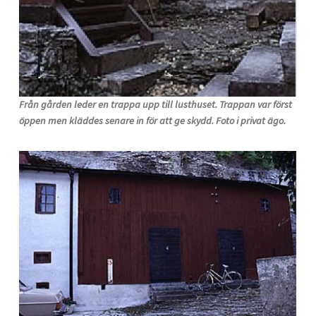
Från gården leder en trappa upp till lusthuset. Trappan var först
öppen men kläddes senare in för att ge skydd. Foto i privat ägo.