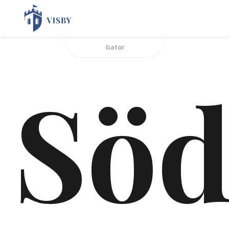
Gator
Söd