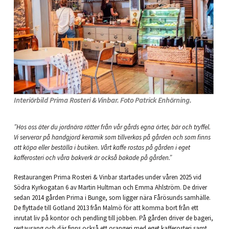
Interiörbild Prima Rosteri & Vinbar. Foto Patrick Enhörning.
”Hos oss äter du jordnära rätter från vår gårds egna örter, bär och tryffel.
Vi serverar på handgjord keramik som tillverkas på gården och som finns
att köpa eller beställa i butiken. Vårt kaffe rostas på gården i eget
kafferosteri och våra bakverk är också bakade på gården.”
Restaurangen Prima Rosteri & Vinbar startades under våren 2025 vid
Södra Kyrkogatan 6 av Martin Hultman och Emma Ahlström. De driver
sedan 2014 gården Prima i Bunge, som ligger nära Fårösunds samhälle.
De flyttade till Gotland 2013 från Malmö för att komma bort från ett
inrutat liv på kontor och pendling till jobben. På gården driver de bageri,
restaurang och där finns också ett orangeri med eget kafferosteri.samt