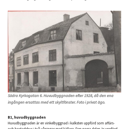
Södra Kyrkogatan 6. Huvudbyggnaden efter 1928, då den ena
ingången ersattas med ett skyltfönster. Foto i privat ägo.
B1, huvudbyggnaden
Huvudbyggnaden är en vinkelbyggnad i kalksten uppförd som affärs-
och bostadshus i två våningar med källare. Den norra delen är uppförd