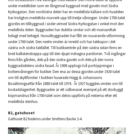
under medeltiden som en långsmal byggnad med gaveln mot Södra
Kyrkogatan. Den nordöstra delen har en medeltida källare och husdelen
har troligtvis medeltida murverk upp till tredje våningen. Under 1700-talet
gjordes en tillbyggnad i söder utmed Södra Kyrkogatan i vinkel mot den
medeltida delen. Byggnaden har dubbla vindar och ett mansardtak
belagt med lertegel. Huvudbyggnaden har fått sin nuvarande utformning
under 1700-talet. Den nedre vinden är inredd och har takkupor i det
västra och södra takfallet. Till butiksentrén på den västra sidan finns en
bred kalkstenstrappa upp till den djupt indragna pardörren. Två ingångar
finns från gården, dels på den södra gaveln och dels på den norra
byggnadsdelens södra fasad. År 1908 upptogs två portöppningar i
bottenvåningen för butiker. Den ena av dessa gjordes under 1920-talet
om till skyltfönster. I butiken huserade Hägg & Johanssons
Bosättningsaffär från 1880-talet till 1974. År 1927 byggdes vinden om till
bostadslägenhet. Byggnaden är ett välbevarat exempel på ett storbyggt
köpmanshus från 1700-talet som delvis uppförts på resterna efter ett
medeltida stenhus.
B2, gatuhuset
Gathuset B2 beskrivs under Smittens Backe 2-4.