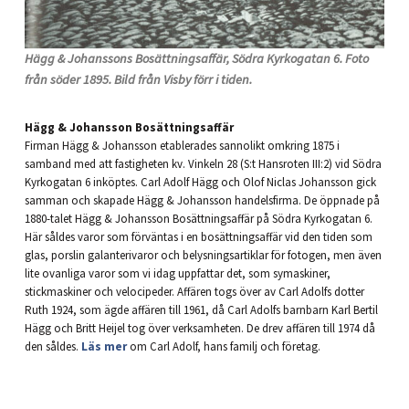
Hägg & Johanssons Bosättningsaffär, Södra Kyrkogatan 6. Foto
från söder 1895. Bild från Visby förr i tiden.
Hägg & Johansson Bosättningsaffär
Firman Hägg & Johansson etablerades sannolikt omkring 1875 i
samband med att fastigheten kv. Vinkeln 28 (S:t Hansroten III:2) vid Södra
Kyrkogatan 6 inköptes. Carl Adolf Hägg och Olof Niclas Johansson gick
samman och skapade Hägg & Johansson handelsfirma. De öppnade på
1880-talet Hägg & Johansson Bosättningsaffär på Södra Kyrkogatan 6.
Här såldes varor som förväntas i en bosättningsaffär vid den tiden som
glas, porslin galanterivaror och belysningsartiklar för fotogen, men även
lite ovanliga varor som vi idag uppfattar det, som symaskiner,
stickmaskiner och velocipeder. Affären togs över av Carl Adolfs dotter
Ruth 1924, som ägde affären till 1961, då Carl Adolfs barnbarn Karl Bertil
Hägg och Britt Heijel tog över verksamheten. De drev affären till 1974 då
den såldes.
Läs mer
om Carl Adolf, hans familj och företag.