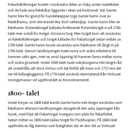
Fiskarbefolkningen bodde i nordvästra delen av Visby under medeltiden
och de hade sina fiskebåtar liggande i viken vid Kruttornet. När Gamle
hamn blev för grund för handelskeppen togs Gamle hamn över av
fiskebåtarna, som inte krävde lika stort vattendjup. Gamle hamn blev en
fiskehamn. Rolandstorget kallades fortfarande Rolandstorget in på 1700-
talet men också för Holger Jönssons torg. Men torget kom att användas
av fiskebefolkningen och torget kallades för Fiskartorget sedan mitten av
1700-talet. Gamle hamn kunde användas som fiskehamn till långt in på
1700-talet. Genom landhöjningen hade norra och södra infarterna till
hamnen satts igen, men en smal öppning till hamnen fanns mellan norra
och södra grusrevet. Under 1500-talet hade visbyborgarna inte längre råd
att underhålla sitt stora Vinhus och det förföll allt mera och 1737 revs det
ner till källargluggarna. På 1770-talet används stenmaterial från Vinhuset
rivningsmassor vid uppförandet av Kronobränneriet.
1800- talet
Under början av 1800-talet kunde Gamle hamn inte längre användas som
fiskehamn eftersom landhöjningen stängde till den sista öppningen från
havet, med följd att Fiskartorget övergavs som plats för fiskarfolket.
Sedan mitten av 1800-talet kallas torget för Packhusplan. På 1840-talet
uppfördes en låg stenmur runt fastigheten där en stor del av Vinhuset