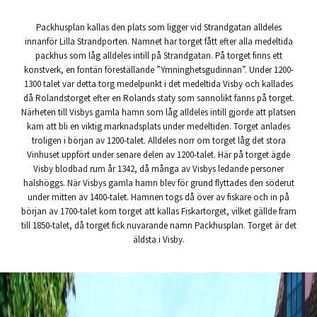
Packhusplan kallas den plats som ligger vid Strandgatan alldeles
innanför Lilla Strandporten. Namnet har torget fått efter alla medeltida
packhus som låg alldeles intill på Strandgatan. På torget finns ett
konstverk, en fontän föreställande ”Ymninghetsgudinnan”. Under 1200-
1300 talet var detta torg medelpunkt i det medeltida Visby och kallades
då Rolandstorget efter en Rolands staty som sannolikt fanns på torget.
Närheten till Visbys gamla hamn som låg alldeles intill gjorde att platsen
kam att bli en viktig marknadsplats under medeltiden. Torget anlades
troligen i början av 1200-talet. Alldeles norr om torget låg det stora
Vinhuset uppfört under senare delen av 1200-talet. Här på torget ägde
Visby blodbad rum år 1342, då många av Visbys ledande personer
halshöggs. När Visbys gamla hamn blev för grund flyttades den söderut
under mitten av 1400-talet. Hamnen togs då över av fiskare och in på
början av 1700-talet kom torget att kallas Fiskartorget, vilket gällde fram
till 1850-talet, då torget fick nuvarande namn Packhusplan. Torget är det
äldsta i Visby.