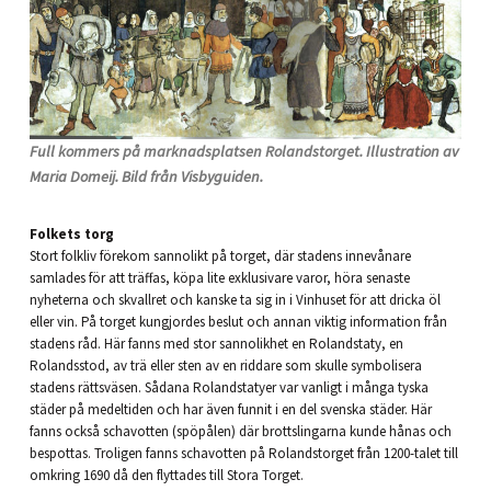
Full kommers på marknadsplatsen Rolandstorget. Illustration av
Maria Domeij. Bild från Visbyguiden.
Folkets torg
Stort folkliv förekom sannolikt på torget, där stadens innevånare
samlades för att träffas, köpa lite exklusivare varor, höra senaste
nyheterna och skvallret och kanske ta sig in i Vinhuset för att dricka öl
eller vin. På torget kungjordes beslut och annan viktig information från
stadens råd. Här fanns med stor sannolikhet en Rolandstaty, en
Rolandsstod, av trä eller sten av en riddare som skulle symbolisera
stadens rättsväsen. Sådana Rolandstatyer var vanligt i många tyska
städer på medeltiden och har även funnit i en del svenska städer. Här
fanns också schavotten (spöpålen) där brottslingarna kunde hånas och
bespottas. Troligen fanns schavotten på Rolandstorget från 1200-talet till
omkring 1690 då den flyttades till Stora Torget.