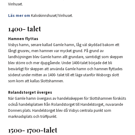
Vinhuset.
Läs mer om
Kalvskinnshuset/Vinhuset.
1400- talet
Hamnen flyttas
Visbys hamn, senare kallad Gamle hamn, låg väl skyddad bakom ett
långt grusrev, men hamnen var mycket grund. På grund av
landhöjningen blev Gamle hamn allt grundare, samtidigt som skeppen
blev större och mer djupgående. Under 1400-talet började det bli
besvärligt för skeppen att använda Gamle hamn och hamnen flyttades
söderut under mitten av 1400- talet till ett läge utanför Wisborgs slott
som kom att kallas Slottshamnen.
Rolandstorget överges
När Gamle hamn övergavs av handelsskeppen för Slottshamnen försköts
också handelsplatsen från Rolandstorget till Handelstorget, nuvarande
Donners plats. Handelstorget blev då Visbys centrala punkt som
marknadsplats och träffpunkt.
1500- 1700-talet