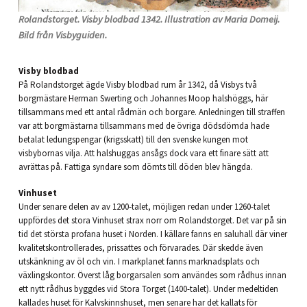
Rolandstorget. Visby blodbad 1342. Illustration av Maria Domeij.
Bild från Visbyguiden.
Visby blodbad
På Rolandstorget ägde Visby blodbad rum år 1342, då Visbys två
borgmästare Herman Swerting och Johannes Moop halshöggs, här
tillsammans med ett antal rådmän och borgare. Anledningen till straffen
var att borgmästarna tillsammans med de övriga dödsdömda hade
betalat ledungspengar (krigsskatt) till den svenske kungen mot
visbybornas vilja. Att halshuggas ansågs dock vara ett finare sätt att
avrättas på. Fattiga syndare som dömts till döden blev hängda.
Vinhuset
Under senare delen av av 1200-talet, möjligen redan under 1260-talet
uppfördes det stora Vinhuset strax norr om Rolandstorget. Det var på sin
tid det största profana huset i Norden. I källare fanns en saluhall där viner
kvalitetskontrollerades, prissattes och förvarades. Där skedde även
utskänkning av öl och vin. I markplanet fanns marknadsplats och
växlingskontor. Överst låg borgarsalen som användes som rådhus innan
ett nytt rådhus byggdes vid Stora Torget (1400-talet). Under medeltiden
kallades huset för Kalvskinnshuset, men senare har det kallats för