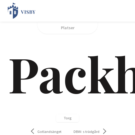
Platser
Pack
Torg
Gotlandsänget
DBW: s trädgård