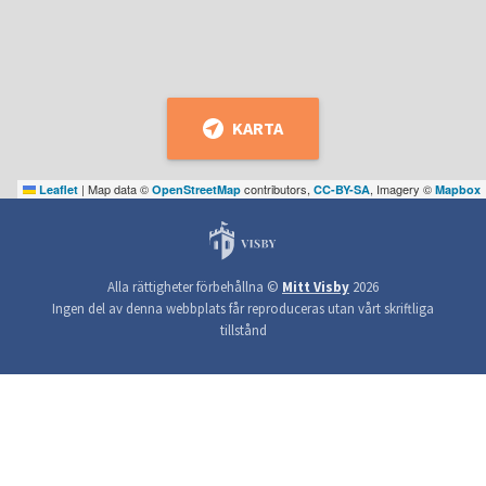
KARTA
|
Map data ©
contributors,
, Imagery ©
Leaflet
OpenStreetMap
CC-BY-SA
Mapbox
Alla rättigheter förbehållna ©
Mitt Visby
2026
Ingen del av denna webbplats får reproduceras utan vårt skriftliga
tillstånd