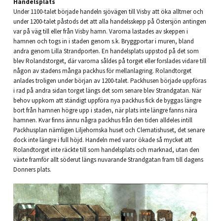
Handelsplats
Under 1100-talet började handeln sjövägen till Visby att öka alltmer och
under 1200-talet påstods det att alla handelsskepp på Östersjön antingen
var på väg till eller från Visby hamn. Varorna lastades av skeppen i
hamnen och togs in i staden genom s.k. Bryggportar i muren, bland
andra genom Lilla Strandporten. En handelsplats uppstod på det som
blev Rolandstorget, där varorna såldes på torget eller forslades vidare till
någon av stadens många packhus för mellanlagring. Rolandtorget
anlades troligen under början av 1200-talet. Packhusen började uppföras
i rad på andra sidan torget längs det som senare blev Strandgatan. När
behov uppkom att ständigt uppföra nya packhus fick de byggas längre
bort från hamnen högre upp i staden, när plats inte längre fanns nära
hamnen. Kvar finns ännu några packhus från den tiden alldeles intill
Packhusplan nämligen Liljehornska huset och Clematishuset, det senare
dock inte längre i full höjd. Handeln med varor ökade så mycket att
Rolandtorget inte räckte till som handelsplats och marknad, utan den
växte framför allt söderut längs nuvarande Strandgatan fram till dagens
Donners plats.