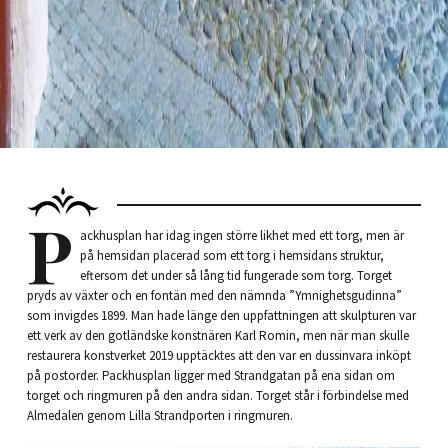
P
ackhusplan har idag ingen större likhet med ett torg, men är
på hemsidan placerad som ett torg i hemsidans struktur,
eftersom det under så lång tid fungerade som torg. Torget
pryds av växter och en fontän med den nämnda ”Ymnighetsgudinna”
som invigdes 1899. Man hade länge den uppfattningen att skulpturen var
ett verk av den gotländske konstnären Karl Romin, men när man skulle
restaurera konstverket 2019 upptäcktes att den var en dussinvara inköpt
på postorder. Packhusplan ligger med Strandgatan på ena sidan om
torget och ringmuren på den andra sidan. Torget står i förbindelse med
Almedalen genom Lilla Strandporten i ringmuren.