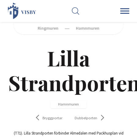
SÖK
Ringmuren
Hamnmuren
Lilla
Strandporte
Hamnmuren
Bryggportar
Dubbelporten
(T71). Lilla Strandporten förbinder Almedalen med Packhusplan vid