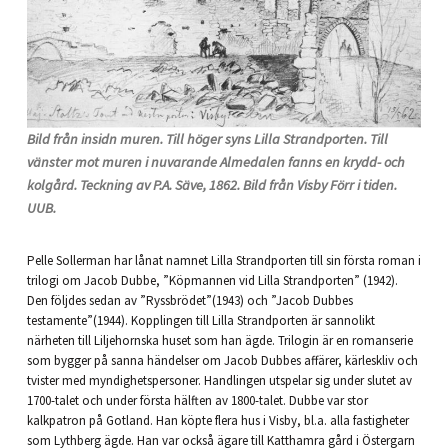
Bild från insidn muren. Till höger syns Lilla Strandporten. Till
vänster mot muren i nuvarande Almedalen fanns en krydd- och
kolgård. Teckning av P.A. Säve, 1862. Bild från Visby Förr i tiden.
UUB.
Pelle Sollerman har lånat namnet Lilla Strandporten till sin första roman i
trilogi om Jacob Dubbe, ”Köpmannen vid Lilla Strandporten” (1942).
Den följdes sedan av ”Ryssbrödet”(1943) och ”Jacob Dubbes
testamente”(1944). Kopplingen till Lilla Strandporten är sannolikt
närheten till Liljehornska huset som han ägde. Trilogin är en romanserie
som bygger på sanna händelser om Jacob Dubbes affärer, kärleskliv och
tvister med myndighetspersoner. Handlingen utspelar sig under slutet av
1700-talet och under första hälften av 1800-talet. Dubbe var stor
kalkpatron på Gotland. Han köpte flera hus i Visby, bl.a. alla fastigheter
som Lythberg ägde. Han var också ägare till Katthamra gård i Östergarn