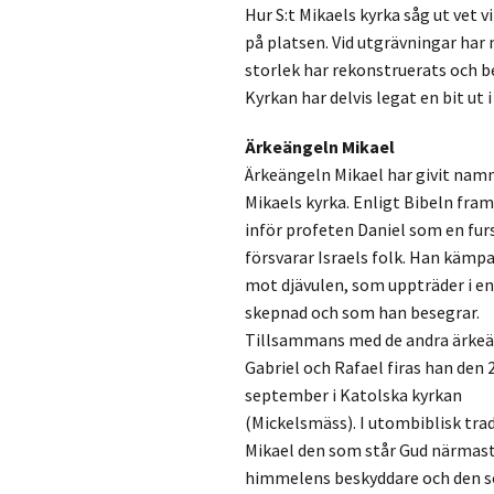
Hur S:t Mikaels kyrka såg ut vet 
på platsen. Vid utgrävningar har
storlek har rekonstruerats och 
Kyrkan har delvis legat en bit ut
Ärkeängeln Mikael
Ärkeängeln Mikael har givit namn
Mikaels kyrka. Enligt Bibeln fra
inför profeten Daniel som en fu
försvarar Israels folk. Han kämp
mot djävulen, som uppträder i en
skepnad och som han besegrar.
Tillsammans med de andra ärke
Gabriel och Rafael firas han den 
september i Katolska kyrkan
(Mickelsmäss). I utombiblisk trad
Mikael den som står Gud närmast
himmelens beskyddare och den s