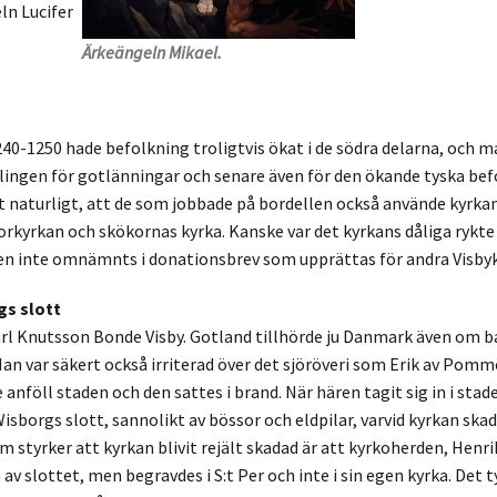
ln Lucifer
Ärkeängeln Mikael.
40-1250 hade befolkning troligtvis ökat i de södra delarna, och 
lingen för gotlänningar och senare även för den ökande tyska bef
det naturligt, att de som jobbade på bordellen också använde kyrkan,
horkyrkan och skökornas kyrka. Kanske var det kyrkans dåliga rykte
en inte omnämnts i donationsbrev som upprättas för andra Visbyk
gs slott
arl Knutsson Bonde Visby. Gotland tillhörde ju Danmark även om 
Han var säkert också irriterad över det sjöröveri som Erik av Pomm
nföll staden och den sattes i brand. När hären tagit sig in i stade
Wisborgs slott, sannolikt av bössor och eldpilar, varvid kyrkan ska
styrker att kyrkan blivit rejält skadad är att kyrkoherden, Henrik
v slottet, men begravdes i S:t Per och inte i sin egen kyrka. Det t