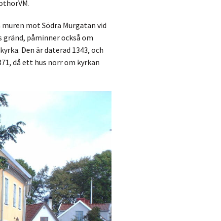
GothorVM.
 på muren mot Södra Murgatan vid
ls gränd, påminner också om
kyrka. Den är daterad 1343, och
1371, då ett hus norr om kyrkan