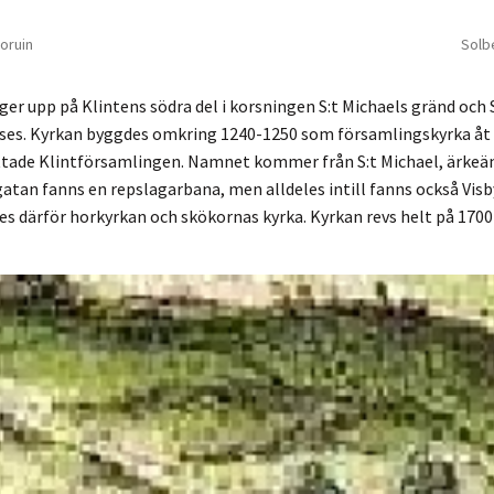
koruin
Solb
igger upp på Klintens södra del i korsningen S:t Michaels gränd och
eses. Kyrkan byggdes omkring 1240-1250 som församlingskyrka åt
rättade Klintförsamlingen. Namnet kommer från S:t Michael, ärke
gatan fanns en repslagarbana, men alldeles intill fanns också Visb
es därför horkyrkan och skökornas kyrka. Kyrkan revs helt på 1700