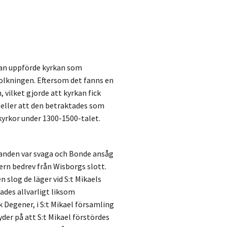
man uppförde kyrkan som
olkningen. Eftersom det fanns en
 vilket gjorde att kyrkan fick
 eller att den betraktades som
yrkor under 1300-1500-talet.
banden var svaga och Bonde ansåg
ern bedrev från Wisborgs slott.
n slog de läger vid S:t Mikaels
dades allvarligt liksom
 Degener, i S:t Mikael församling
yder på att S:t Mikael förstördes