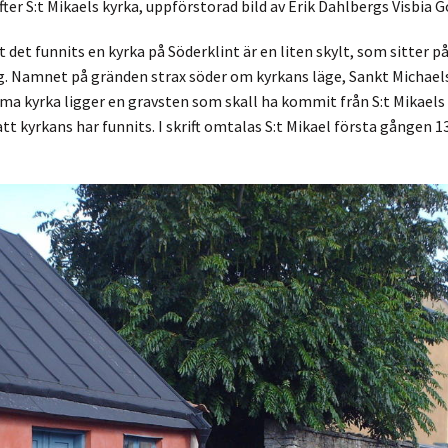
fter S:t Mikaels kyrka, uppförstorad bild av Erik Dahlbergs Visbia 
t det funnits en kyrka på Söderklint är en liten skylt, som sitter
åg. Namnet på gränden strax söder om kyrkans läge, Sankt Michae
oma kyrka ligger en gravsten som skall ha kommit från S:t Mikaels 
att kyrkans har funnits. I skrift omtalas S:t Mikael första gången 