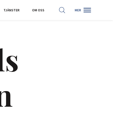
SÖK
HISTORISKA KARTOR
TJÄNSTER
OM OSS
MER
ls
n