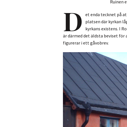
Ruinen e
D
et enda tecknet på at
platsen där kyrkan l
kyrkans existens. I R
är därmed det äldsta beviset för 
figurerar i ett gåvobrev.