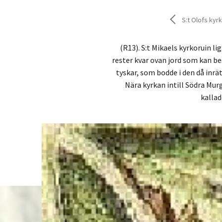
S:t Olofs kyr
(R13). S:t Mikaels kyrkoruin l
rester kvar ovan jord som kan b
tyskar, som bodde i den då in
Nära kyrkan intill Södra Mur
kallad