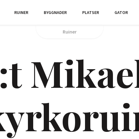
RUINER
BYGGNADER
PLATSER
GATOR
Ruiner
:t Mikae
kyrkorui