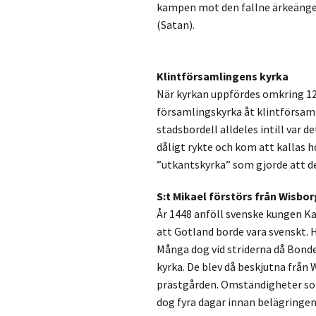
kampen mot den fallne ärkeänge
(Satan).
Klintförsamlingens kyrka
När kyrkan uppfördes omkring 12
församlingskyrka åt klintförsam
stadsbordell alldeles intill var 
dåligt rykte och kom att kallas 
”utkantskyrka” som gjorde att d
S:t Mikael förstörs från Wisbor
År 1448 anföll svenske kungen K
att Gotland borde vara svenskt. 
Många dog vid striderna då Bonde a
kyrka. De blev då beskjutna från 
prästgården. Omständigheter som 
dog fyra dagar innan belägringen a