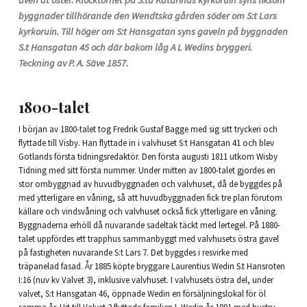
även åt öster. Klocktornet på S:ta Katarinas kyrkoruin syns liksom
byggnader tillhörande den Wendtska gården söder om S:t Lars
kyrkoruin. Till höger om S:t Hansgatan syns gaveln på byggnaden
S.t Hansgatan 45 och där bakom låg A L Wedins bryggeri.
Teckning av P. A. Säve 1857.
1800-talet
I början av 1800-talet tog Fredrik Gustaf Bagge med sig sitt tryckeri och
flyttade till Visby. Han flyttade in i valvhuset S:t Hansgatan 41 och blev
Gotlands första tidningsredaktör. Den första augusti 1811 utkom Wisby
Tidning med sitt första nummer. Under mitten av 1800-talet gjordes en
stor ombyggnad av huvudbyggnaden och valvhuset, då de byggdes på
med ytterligare en våning, så att huvudbyggnaden fick tre plan förutom
källare och vindsvåning och valvhuset också fick ytterligare en våning.
Byggnaderna erhöll då nuvarande sadeltak täckt med lertegel. På 1880-
talet uppfördes ett trapphus sammanbyggt med valvhusets östra gavel
på fastigheten nuvarande S:t Lars 7. Det byggdes i resvirke med
träpanelad fasad. År 1885 köpte bryggare Laurentius Wedin S.t Hansroten
I:16 (nuv kv Valvet 3), inklusive valvhuset. I valvhusets östra del, under
valvet, S:t Hansgatan 46, öppnade Wedin en försäljningslokal för öl