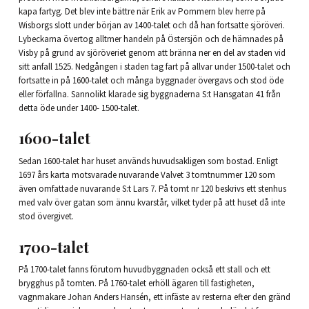
kapa fartyg. Det blev inte bättre när Erik av Pommern blev herre på
Wisborgs slott under början av 1400-talet och då han fortsatte sjöröveri.
Lybeckarna övertog alltmer handeln på Östersjön och de hämnades på
Visby på grund av sjöröveriet genom att bränna ner en del av staden vid
sitt anfall 1525. Nedgången i staden tag fart på allvar under 1500-talet och
fortsatte in på 1600-talet och många byggnader övergavs och stod öde
eller förfallna. Sannolikt klarade sig byggnaderna S:t Hansgatan 41 från
detta öde under 1400- 1500-talet.
1600-talet
Sedan 1600-talet har huset används huvudsakligen som bostad. Enligt
1697 års karta motsvarade nuvarande Valvet 3 tomtnummer 120 som
även omfattade nuvarande S:t Lars 7. På tomt nr 120 beskrivs ett stenhus
med valv över gatan som ännu kvarstår, vilket tyder på att huset då inte
stod övergivet.
1700-talet
På 1700-talet fanns förutom huvudbyggnaden också ett stall och ett
brygghus på tomten. På 1760-talet erhöll ägaren till fastigheten,
vagnmakare Johan Anders Hansén, ett infäste av resterna efter den gränd