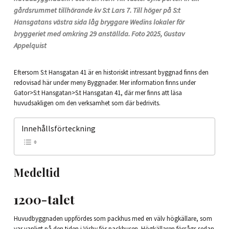
gårdsrummet tillhörande kv S:t Lars 7. Till höger på S:t
Hansgatans västra sida låg bryggare Wedins lokaler för
bryggeriet med omkring 29 anställda. Foto 2025, Gustav
Appelquist
Eftersom S:t Hansgatan 41 är en historiskt intressant byggnad finns den
redovisad här under meny Byggnader. Mer information finns under
Gator>S:t Hansgatan>S.t Hansgatan 41, där mer finns att läsa
huvudsakligen om den verksamhet som där bedrivits.
Innehållsförteckning
Medeltid
1200-talet
Huvudbyggnaden uppfördes som packhus med en välv högkällare, som
var vanligt på den tiden i Visby för packhusen. Högkällaren försågs sedan