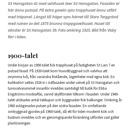
S:t Hansgatan 41 med valvhuset över S:t Hansgatan. Fasaden är
här ännu putsad. På östra gaveln syns trapphuset ännu utfört
med träpanel. Längst till höger syns hörnet till Stora Torggränd
med ruinen av det 1875 brunna trappgavelhuset. Huset till
vänster är S:t Hansgatan 39. Foto omkring 1925. Bild från Visby
förr i tiden.
1900-talet
Under början av 1900-talet fick trapphuset på fastigheten S:t Lars 7 en
putsad fasad. På 1920-talet kom huvudbyggnad och valvhus att
inrymma två, från varandra fristående, lägenheter med egna kök. En
butiksdörr sattes 1924 in i östfasaden under valvet på S:t Hansgatan och
tunnvalvsrummet innanför inreddes samtidigt till butik för Ebba
Engströms modeaffär, varvid skyltfönster tillkom i fasaden. Under 1940-
talet utökades antal takkupor och byggnaden fick balkonger. Omkring år
1960 avlägsnades putsen på den södra fasaden. En omfattande
ombyggnad gjordes på 1960-talet, då ett för tiden modernt kök och
badrum inreddes och en genomgripande förändring utfördes vad gäller
planlösningen.