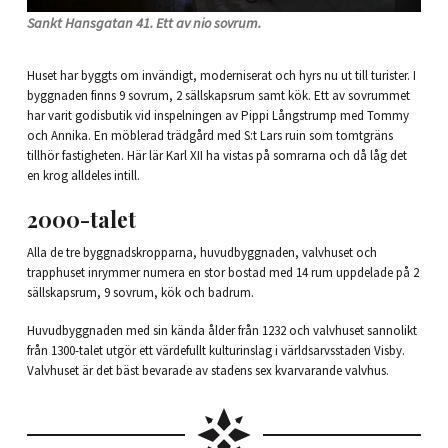
Sankt Hansgatan 41. Ett av nio sovrum.
Huset har byggts om invändigt, moderniserat och hyrs nu ut till turister. I
byggnaden finns 9 sovrum, 2 sällskapsrum samt kök. Ett av sovrummet
har varit godisbutik vid inspelningen av Pippi Långstrump med Tommy
och Annika. En möblerad trädgård med S:t Lars ruin som tomtgräns
tillhör fastigheten. Här lär Karl XII ha vistas på somrarna och då låg det
en krog alldeles intill.
2000-talet
Alla de tre byggnadskropparna, huvudbyggnaden, valvhuset och
trapphuset inrymmer numera en stor bostad med 14 rum uppdelade på 2
sällskapsrum, 9 sovrum, kök och badrum.
Huvudbyggnaden med sin kända ålder från 1232 och valvhuset sannolikt
från 1300-talet utgör ett värdefullt kulturinslag i världsarvsstaden Visby.
Valvhuset är det bäst bevarade av stadens sex kvarvarande valvhus.