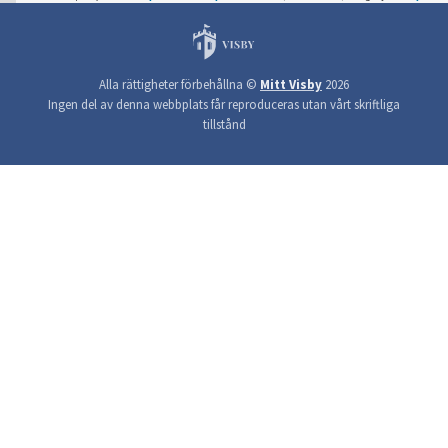
Alla rättigheter förbehållna ©
Mitt Visby
2026
Ingen del av denna webbplats får reproduceras utan vårt skriftliga
tillstånd