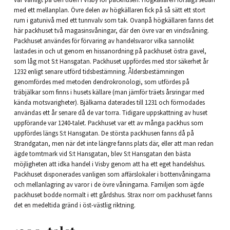
med ett mellanplan. Övre delen av högkällaren fick på så sätt ett stort
rum i gatunivå med ett tunnvalv som tak. Ovanpå högkällaren fanns det
här packhuset två magasinsvåningar, där den övre var en vindsvåning.
Packhuset användes för förvaring av handelsvaror vilka sannolikt
lastades in och ut genom en hissanordning på packhuset östra gavel,
som låg mot S:t Hansgatan. Packhuset uppfördes med stor säkerhet år
1232 enligt senare utförd tidsbestämning. Åldersbestämningen
genomfördes med metoden dendrokronologi, som utfördes på
träbjälkar som finns i husets källare (man jämför träets årsringar med
kända motsvarigheter). Bjälkarna daterades till 1231 och förmodades
användas ett år senare då de var torra. Tidigare uppskattning av huset
uppförande var 1240-talet. Packhuset var ett av många packhus som
uppfördes längs S:t Hansgatan. De största packhusen fanns då på
Strandgatan, men när det inte längre fanns plats där, eller att man redan
ägde tomtmark vid S:t Hansgatan, blev S:t Hansgatan den bästa
möjligheten att idka handel i Visby genom att ha ett eget handelshus.
Packhuset disponerades vanligen som affärslokaler i bottenvåningarna
och mellanlagring av varor i de övre våningarna. Familjen som ägde
packhuset bodde normalt i ett gårdshus. Strax norr om packhuset fanns
det en medeltida gränd i öst-västlig riktning.