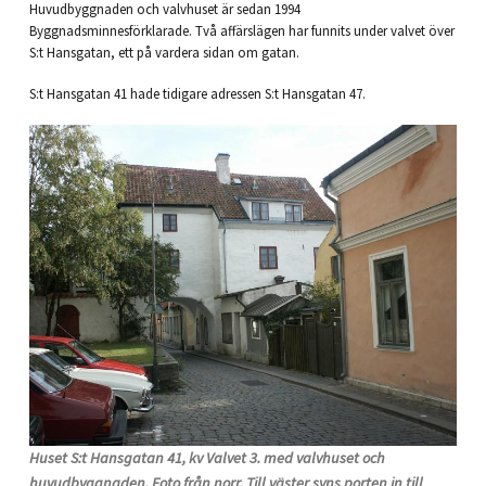
Huvudbyggnaden och valvhuset är sedan 1994
Byggnadsminnesförklarade. Två affärslägen har funnits under valvet över
S:t Hansgatan, ett på vardera sidan om gatan.
S:t Hansgatan 41 hade tidigare adressen S:t Hansgatan 47.
Huset S:t Hansgatan 41, kv Valvet 3. med valvhuset och
huvudbyggnaden. Foto från norr. Till väster syns porten in till