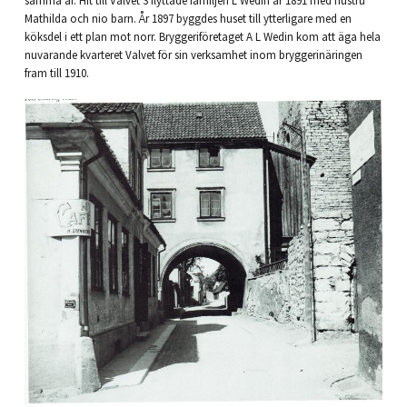
samma år. Hit till Valvet 3 flyttade familjen L Wedin år 1891 med hustru
Mathilda och nio barn. År 1897 byggdes huset till ytterligare med en
köksdel i ett plan mot norr. Bryggeriföretaget A L Wedin kom att äga hela
nuvarande kvarteret Valvet för sin verksamhet inom bryggerinäringen
fram till 1910.