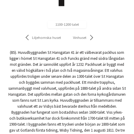
1100-1200 talet
Liljehornska huset
Vinhuset
(B5). Huvudbyggnaden S:t Hansgatan 41 är ett välbevarat packhus som
ligger i hörnet S:t Hansgatan 41 och Funcks gränd med södra långsidan
mot gränden. Det är sannolikt uppfört år 1232. Packhuset är byggt med
en välvd högkällare i två plan och två magasinsvåningar. Ett valvhus
uppfördes troligen under senare delen av 1300-talet över S:t Hansgatan
och byggdes samman med packhuset. Ett mindre trapphus,
sammanbyggt med valvhuset, uppfördes på 1880-talet på andra sidan S:t
Hansgatan. Det uppfördes mellan gatan och den forna kyrkogårdsmuren
som fanns runt S:t Lars kyrka. Huvudbyggnaden är tillsammans med
valvhuset ett av Visbys bäst bevarade stenhus från medeltiden.
Byggnaden har fungerat som bostadshus sedan 1600-talet. Viss yrkes-
och butiksverksamhet har dock förekommit från 1700-talet till mitten på
1900-talet. I byggnaden fanns ett tryckeri under början av 1800-talet som
gav ut Gotlands första tidning, Wisby Tidning, den 1 augusti 1811. De tre