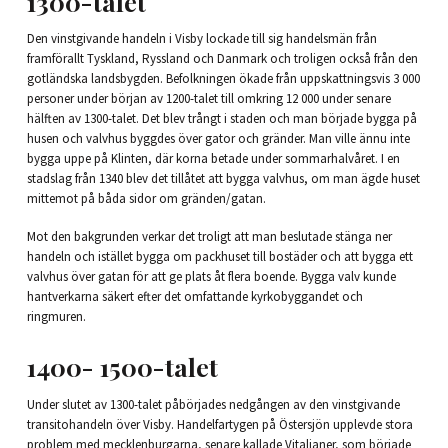
1300-talet
Den vinstgivande handeln i Visby lockade till sig handelsmän från
framförallt Tyskland, Ryssland och Danmark och troligen också från den
gotländska landsbygden. Befolkningen ökade från uppskattningsvis 3 000
personer under början av 1200-talet till omkring 12 000 under senare
hälften av 1300-talet. Det blev trångt i staden och man började bygga på
husen och valvhus byggdes över gator och gränder. Man ville ännu inte
bygga uppe på Klinten, där korna betade under sommarhalvåret. I en
stadslag från 1340 blev det tillåtet att bygga valvhus, om man ägde huset
mittemot på båda sidor om gränden/gatan.
Mot den bakgrunden verkar det troligt att man beslutade stänga ner
handeln och istället bygga om packhuset till bostäder och att bygga ett
valvhus över gatan för att ge plats åt flera boende. Bygga valv kunde
hantverkarna säkert efter det omfattande kyrkobyggandet och
ringmuren.
1400- 1500-talet
Under slutet av 1300-talet påbörjades nedgången av den vinstgivande
transitohandeln över Visby. Handelfartygen på Östersjön upplevde stora
problem med mecklenburgarna, senare kallade Vitalianer, som började