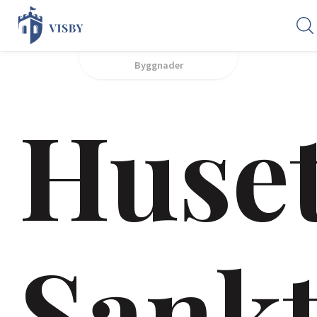
Byggnader
Huse
Sank