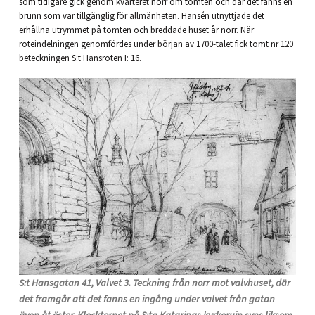
som tidigare gick genom kvarteret norr om tomten och där det fanns en
brunn som var tillgänglig för allmänheten. Hansén utnyttjade det
erhållna utrymmet på tomten och breddade huset år norr. När
roteindelningen genomfördes under början av 1700-talet fick tomt nr 120
beteckningen S:t Hansroten I: 16.
S:t Hansgatan 41, Valvet 3. Teckning från norr mot valvhuset, där
det framgår att det fanns en ingång under valvet från gatan