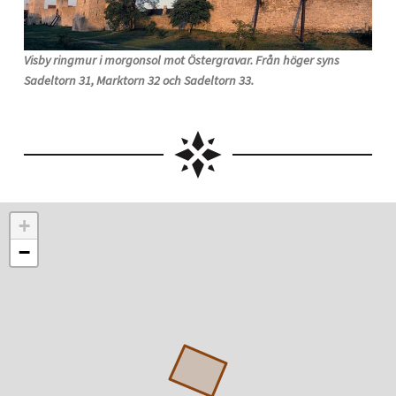
Visby ringmur i morgonsol mot Östergravar. Från höger syns
Sadeltorn 31, Marktorn 32 och Sadeltorn 33.
+
−