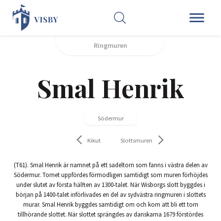
SÖK
Ringmuren
Smal Henrik
Södermur
Kikut
Slottsmuren
(T61). Smal Henrik är namnet på ett sadeltorn som fanns i västra delen av
Södermur. Tornet uppfördes förmodligen samtidigt som muren förhöjdes
under slutet av första hälften av 1300-talet. När Wisborgs slott byggdes i
början på 1400-talet införlivades en del av sydvästra ringmuren i slottets
murar. Smal Henrik byggdes samtidigt om och kom att bli ett torn
tillhörande slottet. När slottet sprängdes av danskarna 1679 förstördes