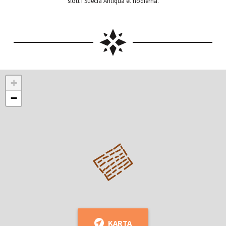
slott i Suecia Antiqua et hodierna.
+
−
KARTA