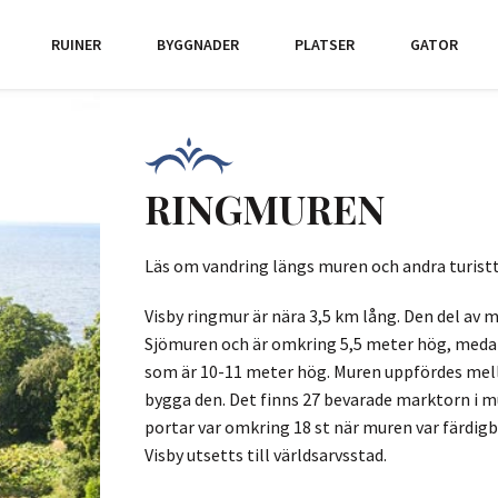
RUINER
BYGGNADER
PLATSER
GATOR
RINGMUREN
Läs om vandring längs muren och andra turistt
Visby ringmur är nära 3,5 km lång. Den del av
Sjömuren och är omkring 5,5 meter hög, meda
som är 10-11 meter hög. Muren uppfördes mella
bygga den. Det finns 27 bevarade marktorn i mu
portar var omkring 18 st när muren var färdigb
Visby utsetts till världsarvsstad.