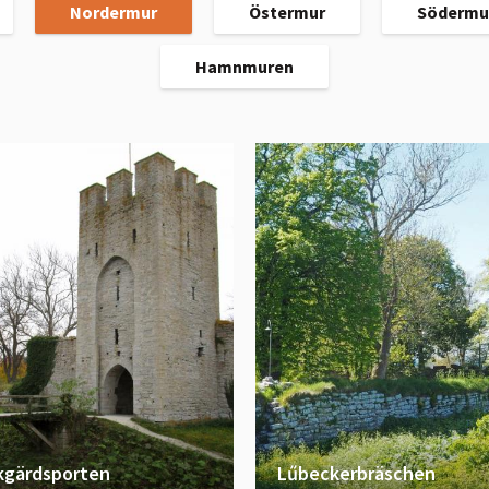
Nordermur
Östermur
Södermu
Hamnmuren
kgärdsporten
Lűbeckerbräschen