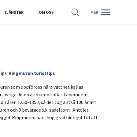
SÖK
HISTORISKA KARTOR
TJÄNSTER
OM OSS
MER
ips.
Ringmuren turisttips
 muren som uppfördes nära vattnet kallas
n övriga delen av muren kallas Landmuren,
n åren 1250-1350, så det tog alltså 100 år att
ren och 9 bevarade s.k. sadeltorn. Antalet
yggd. Ringmuren har i hög grad bidragit till att