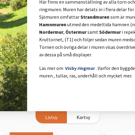
Här finns en sammanställning av alla torn och
ringmuren. Muren har delats in i flera delar för
Sjömuren omfattar
Strandmuren
som är mure
Hamnmuren
utmed den medeltida hamnen (n
Nordermur
,
Östermur
samt
Södermur
i repe
Kruttornet, (T1) och följer sedan muren medso
Tornen och övriga delar i muren visas överdriv
av dessa på små displayer.
Läs mer om
Visby ringmur
. Varför den byggd
muren , tullar, ras, underhåll och mycket mer.
Listvy
Kartvy