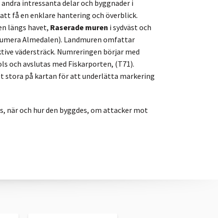
 andra intressanta delar och byggnader i
 att få en enklare hantering och överblick.
n längs havet,
Raserade muren
i sydväst och
umera Almedalen). Landmuren omfattar
ktive vädersträck. Numreringen börjar med
ls och avslutas med Fiskarporten, (T71).
et stora på kartan för att underlätta markering
es, när och hur den byggdes, om attacker mot