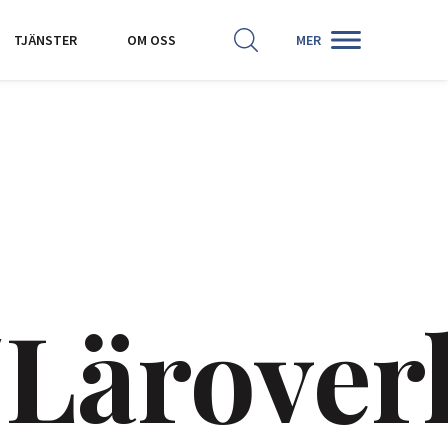
SÖK
HISTORISKA KARTOR
TJÄNSTER
OM OSS
MER
Lärover