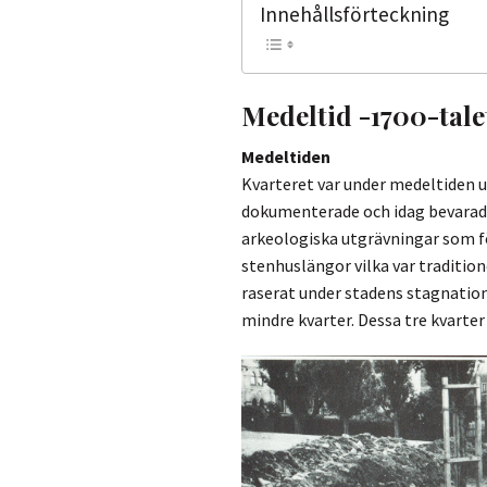
Innehållsförteckning
Medeltid -1700-tale
Medeltiden
Kvarteret var under medeltiden u
dokumenterade och idag bevarade 
arkeologiska utgrävningar som före
stenhuslängor vilka var traditione
raserat under stadens stagnation
mindre kvarter. Dessa tre kvart