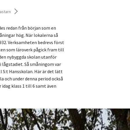
astarn
des redan från början som en
våningar hög. När lokalerna så
 1932. Verksamheten bedrevs först
en som läroverk pågick fram till
l den nybyggda skolan utanför
i lågstadiet. Så småningom var
S:t Hansskolan. Här är det lätt
a och under denna period också
idag klass 1 till 6 samt även