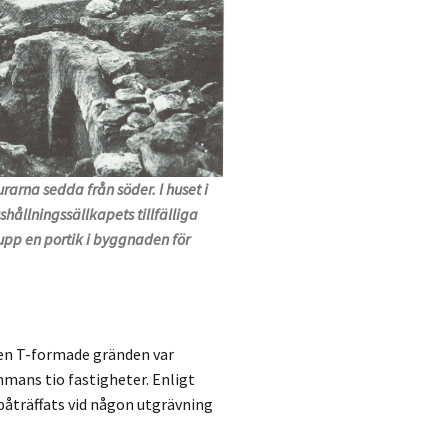
rarna sedda från söder. I huset i
shållningssällkapets tillfälliga
upp en portik i byggnaden för
den T-formade gränden var
ammans tio fastigheter. Enligt
 påträffats vid någon utgrävning