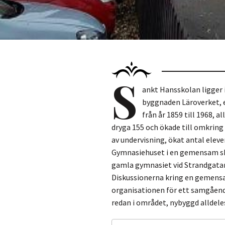
S
ankt Hansskolan ligger i
byggnaden Läroverket, e
från år 1859 till 1968, a
dryga 155 och ökade till omkring
av undervisning, ökat antal elev
Gymnasiehuset i en gemensam sko
gamla gymnasiet vid Strandgatan,
Diskussionerna kring en gemensa
organisationen för ett samgående
redan i området, nybyggd alldeles