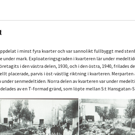
t
ppdelat i minst fyra kvarter och var sannolikt fullbyggt med sten
under mark. Exploateringsgraden i kvarteren lär under medeltiden
tagits i den västra delen, 1930, och i den östra, 1940, frilades de
llt placerade, parvis i öst-västlig riktning i kvarteren. Merparten a
 under senmedeltiden. Norra delen av kvarteren var under medeltid
er delades av en T-formad gränd, som löpte mellan S:t Hansgatan