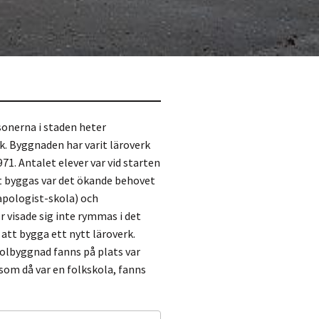
sonerna i staden heter
. Byggnaden har varit läroverk
971. Antalet elever var vid starten
tt byggas var det ökande behovet
apologist-skola) och
visade sig inte rymmas i det
att bygga ett nytt läroverk.
olbyggnad fanns på plats var
som då var en folkskola, fanns