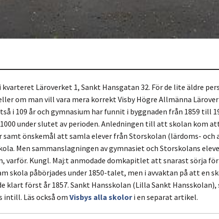
 kvarteret Läroverket 1, Sankt Hansgatan 32. För de lite äldre per
ller om man vill vara mera korrekt Visby Högre Allmänna Läroverk
lltså i 109 år och gymnasium har funnit i byggnaden från 1859 till 1
 1000 under slutet av perioden. Anledningen till att skolan kom a
er samt önskemål att samla elever från Storskolan (lärdoms- och 
la. Men sammanslagningen av gymnasiet och Storskolans elever 
 varför. Kungl. Maj:t anmodade domkapitlet att snarast sörja för 
m skola påbörjades under 1850-talet, men i avvaktan på att en sk
 klart först år 1857. Sankt Hansskolan (Lilla Sankt Hansskolan), 
 intill. Läs också om
Visbys alla skolor
i en separat artikel.