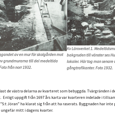
Kv Läroverket 1. Medeltidsmu
ggandet av en mur för skolgården mot
bakgruden till vänster ses Hu
av grundmurarna till del medeltida
lokaler. Här tog man senare 
Foto från norr 1932.
gångtrafikanter. Foto 1932.
dast de västra delarna av kvarteret som bebyggda. Tvärgränden i 
. Enligt uppgift från 1697 års karta var kvarteren indelade i tills
”S:t Jöran” ha klarat sig från att ha raserats. Byggnaden har inte
 ungefär mitt i dagens kvarter.