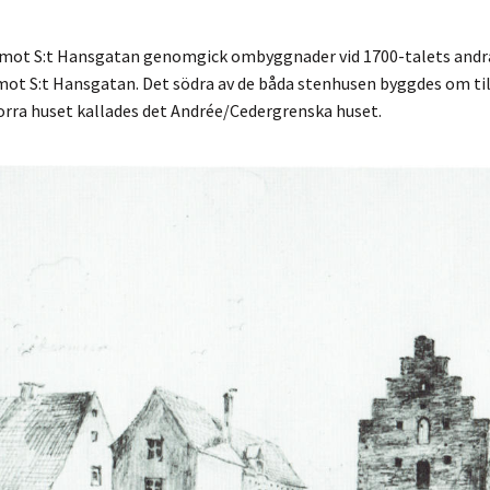
 mot S:t Hansgatan genomgick ombyggnader vid 1700-talets andra hä
ot S:t Hansgatan. Det södra av de båda stenhusen byggdes om till
orra huset kallades det Andrée/Cedergrenska huset.