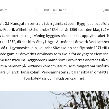
useum
1600-1800 talet
Sjum
r vid S:t Hansgatan centralt i den gamla staden. Byggnaden uppför
v Fredrik Wilhelm Scholander 1854 och år 1859 stod den klar, två 
s taket och en tredje våning byggdes på under det upplyfta taket
till 1879, då det blev Visby Högre Allmänna Läroverk. Verksamhet
då till gymnasieskola, kallades Säveskolan och flyttade 1971 til
de gamla Läroverket användas som skola för de yngsta eleverna 
h mellanstadium. Byggnadens namn som Läroverket ändrades då till 
amla namnet på Gotlands konstmuseum, som tidigare var småskol
are Lilla S:t Hansskolan). Verksamheten i S:t Hansskolan omfattar 
förskoleklass och fritidsverksamhet.