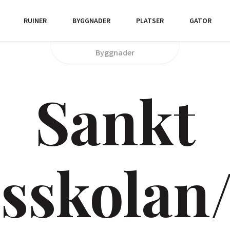
RUINER
BYGGNADER
PLATSER
GATOR
Byggnader
Sankt
sskolan/