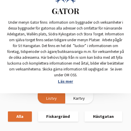
GATOR
Under menyn Gator finns information om byggnader och verksamheter i
dessa byggnader för gatornas alla adresser och omfattar för närvarande
Adelsgatan, Wallérs plats, Södra Kykogatan och Stora Torget. Information
om själva torget finns sedan tidigare under menyn Platser. Arbete pågår
för S:t Hansgatan. Det finns en hel del ”luckor” i informationen om
företag, tidsperioder och ägare/butiksansvariga m.m. för verksamheter på
de olika adresserna. Här behövs hjälp från ni som kan bidra med att fylla
luckorna och komplettera informationen med årtal, bilder eller berättelser
om verksamheterna. Skicka gärna information till iap@igad.se Se även
under OM OSS.
Läs mer
Listvy
Kartvy
Alla
Fiskargränd
Hästgatan